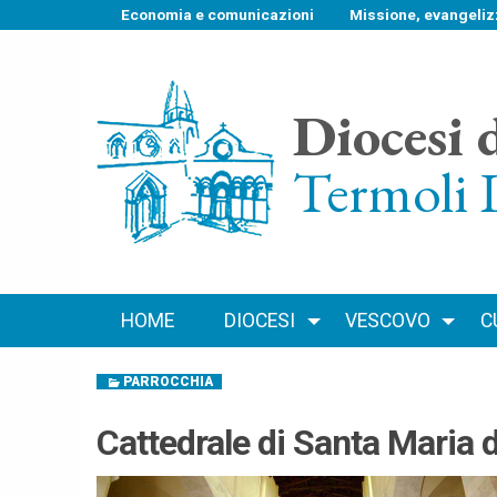
S
Economia e comunicazioni
Missione, evangeliz
k
i
p
Diocesi 
t
o
Termoli 
c
o
n
t
e
n
HOME
DIOCESI
VESCOVO
C
t
PARROCCHIA
Cattedrale di Santa Maria d