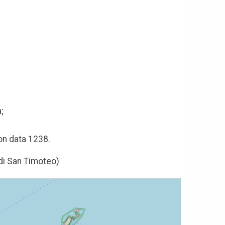
;
con data 1238.
 di San Timoteo)