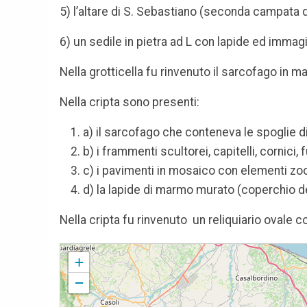
5) l’altare di S. Sebastiano (seconda campata d
6) un sedile in pietra ad L con lapide ed immag
Nella grotticella fu rinvenuto il sarcofago in m
Nella cripta sono presenti:
a) il sarcofago che conteneva le spoglie d
b) i frammenti scultorei, capitelli, cornici,
c) i pavimenti in mosaico con elementi zo
d) la lapide di marmo murato (coperchio de
Nella cripta fu rinvenuto un reliquiario ovale 
Cattedrale di Santa Maria della Purificazione
+
−