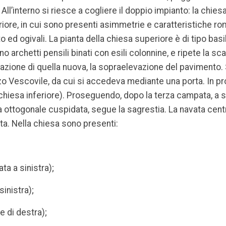
All’interno si riesce a cogliere il doppio impianto: la chie
eriore, in cui sono presenti asimmetrie e caratteristiche 
sto ed ogivali. La pianta della chiesa superiore è di tipo bas
archetti pensili binati con esili colonnine, e ripete la s
zazione di quella nuova, la sopraelevazione del pavimento. Su
o Vescovile, da cui si accedeva mediante una porta. In pro
 chiesa inferiore). Proseguendo, dopo la terza campata, a si
a ottogonale cuspidata, segue la sagrestia. La navata centr
ta. Nella chiesa sono presenti:
ta a sinistra);
sinistra);
de di destra);