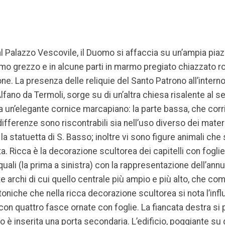
al Palazzo Vescovile, il Duomo si affaccia su un’ampia pi
armo grezzo e in alcune parti in marmo pregiato chiazzato ros
ne. La presenza delle reliquie del Santo Patrono all’intern
 Alfano da Termoli, sorge su di un’altra chiesa risalente al sec
da un’elegante cornice marcapiano: la parte bassa, che corri
ifferenze sono riscontrabili sia nell’uso diverso dei materia
 la statuetta di S. Basso; inoltre vi sono figure animali che 
a. Ricca è la decorazione scultorea dei capitelli con fogli
 quali (la prima a sinistra) con la rappresentazione dell’ann
e archi di cui quello centrale più ampio e più alto, che com
ttoniche che nella ricca decorazione scultorea si nota l’influ
n quattro fasce ornate con foglie. La fiancata destra si p
lo è inserita una porta secondaria. L’edificio, poggiante s