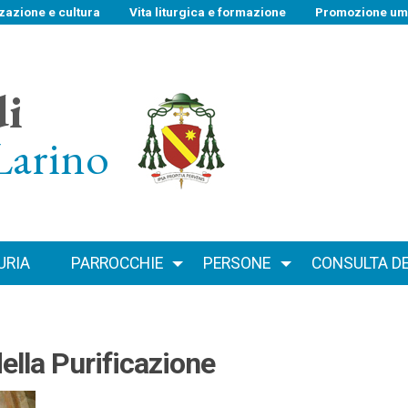
zazione e cultura
Vita liturgica e formazione
Promozione uma
di
Larino
URIA
PARROCCHIE
PERSONE
CONSULTA DEI
ella Purificazione