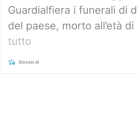
Guardialfiera i funerali d
del paese, morto all’età di
“Alleluia,
tutto
alleluia”:
il
saluto
Diocesi di
pieno
di
gratitudine
e
affetto
a
don
Antonio
Antenucci