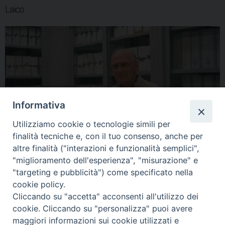
o
r
d
d
A
r
Laico
o
e
I
s
p
a
k
s
n
p
m
t
Informativa
Utilizziamo cookie o tecnologie simili per
finalità tecniche e, con il tuo consenso, anche per
altre finalità ("interazioni e funzionalità semplici",
"miglioramento dell'esperienza", "misurazione" e
"targeting e pubblicità") come specificato nella
cookie policy.
Cliccando su "accetta" acconsenti all'utilizzo dei
condividi su
cookie. Cliccando su "personalizza" puoi avere
maggiori informazioni sui cookie utilizzati e
F
P
L
X
T
W
T
E
P