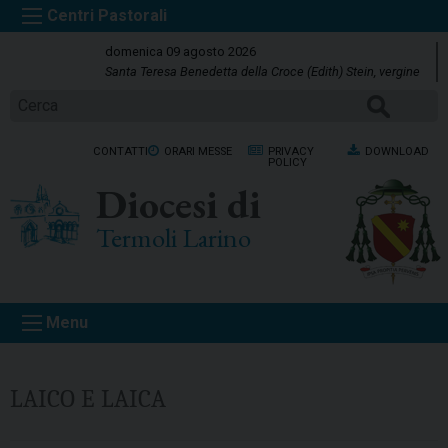
S
k
domenica 09 agosto 2026
i
Santa Teresa Benedetta della Croce (Edith) Stein, vergine
p
CERCA
t
o
CONTATTI
ORARI MESSE
PRIVACY
DOWNLOAD
c
POLICY
o
Diocesi di
n
t
Termoli Larino
e
n
t
Menu