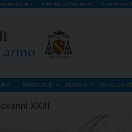
zazione e cultura
Vita liturgica e formazione
Promozione uma
di
Larino
URIA
PARROCCHIE
PERSONE
CONSULTA DEI
ovanni XXIII