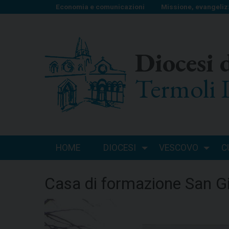
S
Economia e comunicazioni
Missione, evangeliz
k
i
p
Diocesi 
t
o
Termoli 
c
o
n
t
e
n
HOME
DIOCESI
VESCOVO
C
t
Casa di formazione San Gi