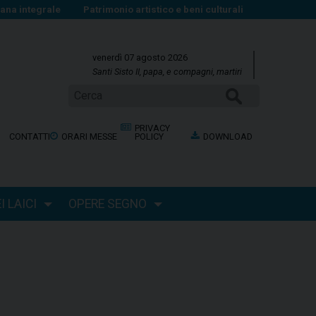
na integrale
Patrimonio artistico e beni culturali
venerdì 07 agosto 2026
Santi Sisto II, papa, e compagni, martiri
Cerca
PRIVACY
CONTATTI
ORARI MESSE
POLICY
DOWNLOAD
 LAICI
OPERE SEGNO