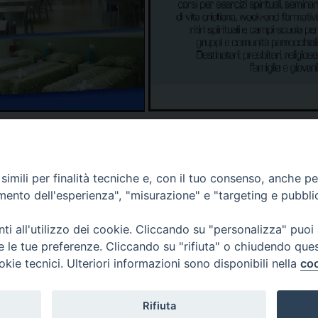
imili per finalità tecniche e, con il tuo consenso, anche per 
amento dell'esperienza", "misurazione" e "targeting e pubbli
i all'utilizzo dei cookie. Cliccando su "personalizza" puoi
re le tue preferenze. Cliccando su "rifiuta" o chiudendo que
okie tecnici. Ulteriori informazioni sono disponibili nella
coo
Curia Vescovile
ermoli-Larino
Piazza Sant'Antonio, 6
ant'Antonio, 6
86039 Termoli- Campo
9 Termoli (CB)
Tel: 0875 707148
Rifiuta
Mail: curia@termolilarin