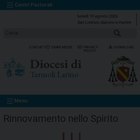
S
k
lunedì 10 agosto 2026
i
San Lorenzo, diacono e martire
p
Cerca
t
o
CONTATTI
ORARI MESSE
PRIVACY
DOWNLOAD
c
POLICY
o
Diocesi di
n
t
Termoli Larino
e
n
t
Menu
Rinnovamento nello Spirito