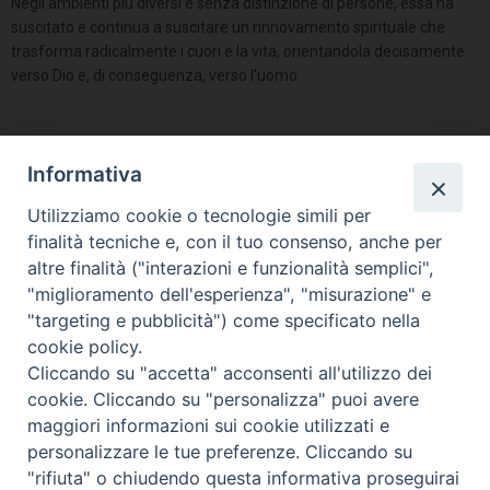
Negli ambienti più diversi e senza distinzione di persone, essa ha
suscitato e continua a suscitare un rinnovamento spirituale che
trasforma radicalmente i cuori e la vita, orientandola decisamente
verso Dio e, di conseguenza, verso l’uomo.
In coloro che hanno fatto questa esperienza è possibile notare una
netta distinzione tra il prima e il dopo, sia che si tratti di persone già
Informativa
credenti e impegnate, sia che si tratti di non praticanti o non
Utilizziamo cookie o tecnologie simili per
credenti. Il punto discriminante è costituito dall’effusione dello
finalità tecniche e, con il tuo consenso, anche per
Spirito, una grazia che comunica un’esperienza di Dio molto forte,
capace di coinvolgere tutto l’essere (intelligenza, emozioni,
altre finalità ("interazioni e funzionalità semplici",
sentimenti …), rendendo coscienti della chiamata alla santità intesa
"miglioramento dell'esperienza", "misurazione" e
come l’essere uniti a Dio nel vincolo della carità.
"targeting e pubblicità") come specificato nella
cookie policy.
Di qui la scelta decisa a camminare su questa via, in una
Cliccando su "accetta" acconsenti all'utilizzo dei
conversione continua, verso la maturità umana e cristiana.
cookie. Cliccando su "personalizza" puoi avere
condividi su
maggiori informazioni sui cookie utilizzati e
personalizzare le tue preferenze. Cliccando su
F
P
L
X
T
W
T
E
P
"rifiuta" o chiudendo questa informativa proseguirai