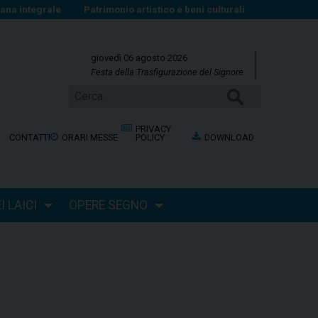
na integrale
Patrimonio artistico e beni culturali
giovedì 06 agosto 2026
Festa della Trasfigurazione del Signore
Cerca
PRIVACY
CONTATTI
ORARI MESSE
POLICY
DOWNLOAD
 LAICI
OPERE SEGNO