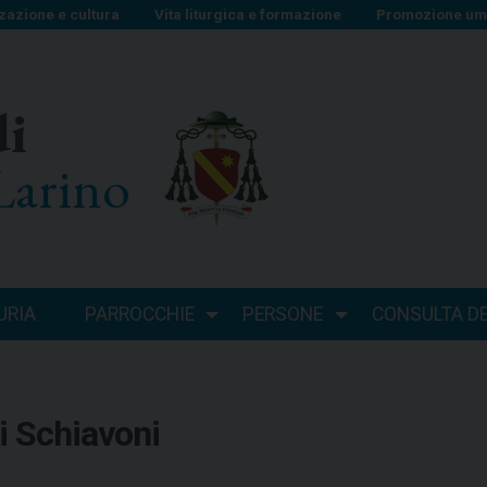
zazione e cultura
Vita liturgica e formazione
Promozione uma
di
Larino
URIA
PARROCCHIE
PERSONE
CONSULTA DEI
i Schiavoni