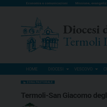
S
Economia e comunicazioni
Missione, evangeliz
k
i
p
Diocesi 
t
o
Termoli 
c
o
n
t
e
n
HOME
DIOCESI
VESCOVO
C
t
ZONA PASTORALE
Termoli-San Giacomo degl