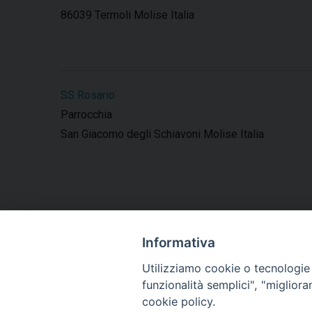
86039 Termoli Molise Italia
SS Rosario
Parrocchia
San Giacomo degli Schiavoni Molise Italia
Informativa
Utilizziamo cookie o tecnologie s
funzionalità semplici", "miglior
cookie policy.