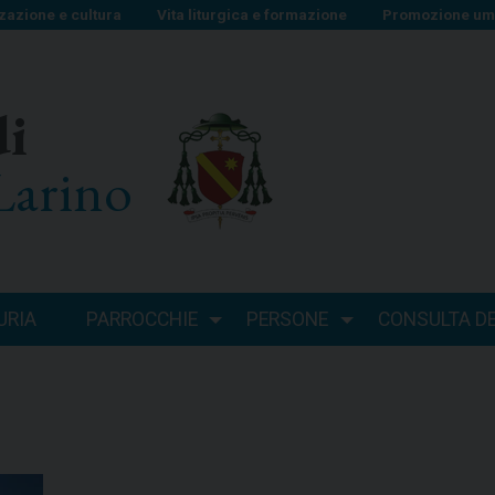
zazione e cultura
Vita liturgica e formazione
Promozione uma
di
Larino
URIA
PARROCCHIE
PERSONE
CONSULTA DEI