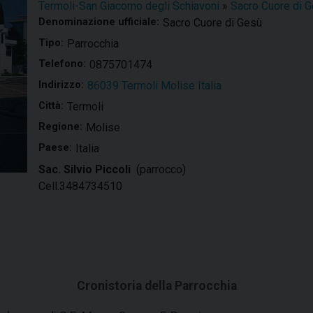
Termoli-San Giacomo degli Schiavoni
»
Sacro Cuore di 
Denominazione ufficiale:
Sacro Cuore di Gesù
Tipo:
Parrocchia
Telefono:
0875701474
Indirizzo:
86039 Termoli Molise Italia
Città:
Termoli
Regione:
Molise
Paese:
Italia
Sac. Silvio Piccoli
(parrocco)
Cell.3484734510
Cronistoria della Parrocchia