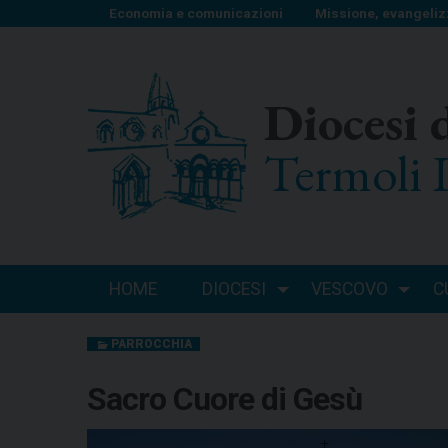
S
Economia e comunicazioni
Missione, evangeliz
k
i
p
Diocesi 
t
o
Termoli 
c
o
n
t
e
n
HOME
DIOCESI
VESCOVO
C
t
PARROCCHIA
Sacro Cuore di Gesù