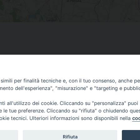
imili per finalità tecniche e, con il tuo consenso, anche per 
amento dell'esperienza", "misurazione" e "targeting e pubbli
i all'utilizzo dei cookie. Cliccando su "personalizza" puoi
re le tue preferenze. Cliccando su "rifiuta" o chiudendo que
okie tecnici. Ulteriori informazioni sono disponibili nella
coo
Curia Vescovile
ermoli-Larino
Piazza Sant'Antonio, 6
ant'Antonio, 6
86039 Termoli- Campo
9 Termoli (CB)
Tel: 0875 707148
Rifiuta