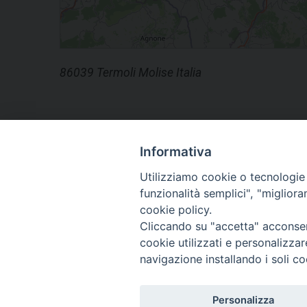
86039 Termoli Molise Italia
Informativa
Utilizziamo cookie o tecnologie s
funzionalità semplici", "miglior
cookie policy.
Cliccando su "accetta" acconsent
cookie utilizzati e personalizza
navigazione installando i soli co
Diocesi di T
Piazza S
8603
Personalizza