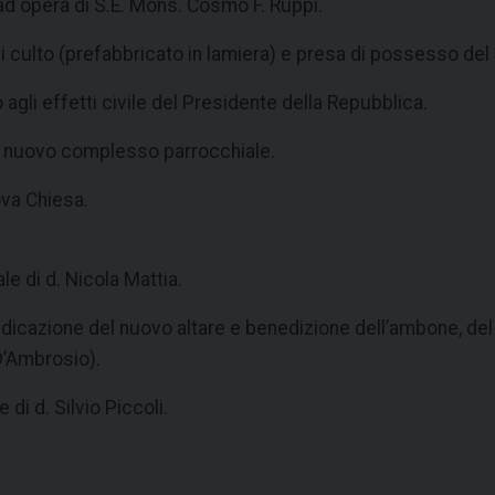
d opera di S.E. Mons. Cosmo F. Ruppi.
 culto (prefabbricato in lamiera) e presa di possesso del
gli effetti civile del Presidente della Repubblica.
l nuovo complesso parrocchiale.
ova Chiesa.
e di d. Nicola Mattia.
icazione del nuovo altare e benedizione dell’ambone, del
D’Ambrosio).
 di d. Silvio Piccoli.