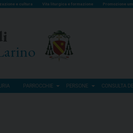
zazione e cultura
Vita liturgica e formazione
Promozione uma
di
Larino
URIA
PARROCCHIE
PERSONE
CONSULTA DEI