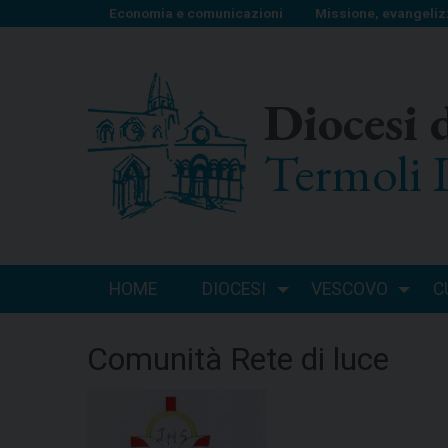
S
Economia e comunicazioni
Missione, evangeliz
k
i
p
Diocesi 
t
o
Termoli 
c
o
n
t
e
n
HOME
DIOCESI
VESCOVO
C
t
Comunità Rete di luce