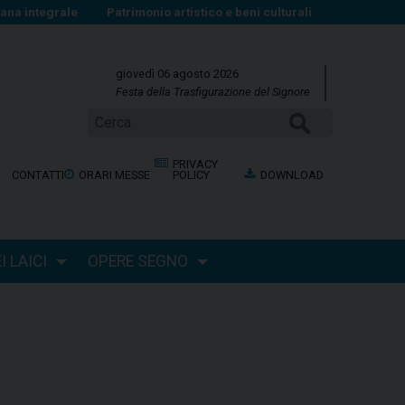
na integrale
Patrimonio artistico e beni culturali
giovedì 06 agosto 2026
Festa della Trasfigurazione del Signore
Cerca
PRIVACY
CONTATTI
ORARI MESSE
POLICY
DOWNLOAD
 LAICI
OPERE SEGNO