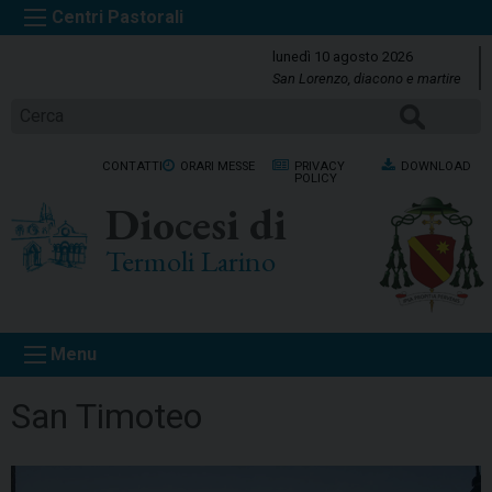
S
k
lunedì 10 agosto 2026
i
San Lorenzo, diacono e martire
p
Cerca
t
o
CONTATTI
ORARI MESSE
PRIVACY
DOWNLOAD
c
POLICY
o
Diocesi di
n
t
Termoli Larino
e
n
t
Menu
San Timoteo