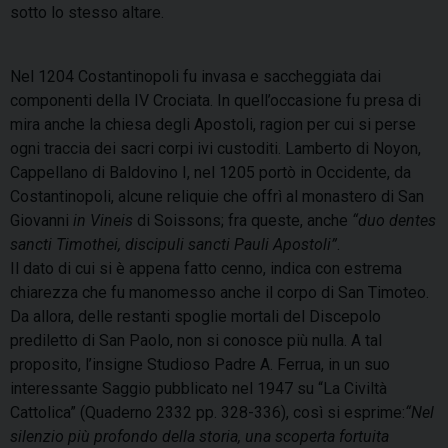
sotto lo stesso altare.
Nel 1204 Costantinopoli fu invasa e saccheggiata dai
componenti della IV Crociata. In quell’occasione fu presa di
mira anche la chiesa degli Apostoli, ragion per cui si perse
ogni traccia dei sacri corpi ivi custoditi. Lamberto di Noyon,
Cappellano di Baldovino I, nel 1205 portò in Occidente, da
Costantinopoli, alcune reliquie che offrì al monastero di San
Giovanni
in Vineis
di Soissons; fra queste, anche
“duo dentes
sancti Timothei, discipuli sancti Pauli Apostoli”
.
Il dato di cui si è appena fatto cenno, indica con estrema
chiarezza che fu manomesso anche il corpo di San Timoteo.
Da allora, delle restanti spoglie mortali del Discepolo
prediletto di San Paolo, non si conosce più nulla. A tal
proposito, l’insigne Studioso Padre A. Ferrua, in un suo
interessante Saggio pubblicato nel 1947 su “La Civiltà
Cattolica” (Quaderno 2332 pp. 328-336), così si esprime:
“Nel
silenzio più profondo della storia, una scoperta fortuita