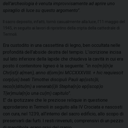
dell’archeologia è venuta improvvisamente ad aprire uno
spiraglio di luce su questo argomento”.
Il sacro deposito, infatti, tornò casualmente alla luce, l’11 maggio del
1945, in seguito ai lavori di ripristino della cripta della cattedrale di
Termoli.
Era custodito in una cassettina di legno, ben occultata nelle
profondità dell’abside destra del tempio. L’iscrizione incisa
sul lato inferiore della lapide che chiudeva la cavità in cui era
posto il contenitore ligneo è la seguente:
“in no(m)i(n)e
Chr(ist)i a(men), anno d(omi)ni MCCXXXVIIII. + hic requiescit
corp(us) beati Timothei discipuli Pauli ap(osto)li,
reco(n)ditu(m) a venerab(i)li Stepha(n)o ep(iscop)o
T(er)mula(n)o una cu(m) capitulo”.
E’ da ipotizzare che le preziose reliquie in questione
approdarono in Termoli in seguito alla IV Crociata e nascosti
con cura, nel 1239, all’interno del sacro edificio, allo scopo di
preservarli dai furti. I resti rinvenuti, comprensivi di un pezzo
di mandibola, erano privi del cranio.