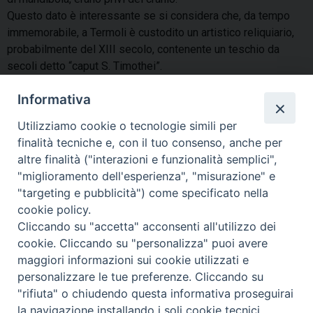
Questo dato è interessante se si considera che, da tempo
immemorabile, a Termoli è custodito un artistico reliquiario,
probabilmente del XIII secolo, contenente un teschio da
secoli detto “caput S. Timothei”.
Da notare che il teschio in questione, all’epoca del
Informativa
rinvenimento, era mancante solo di una mandibola. In seguito
Utilizziamo cookie o tecnologie simili per
all’eccezionale scoperta dell’11 maggio del 1945, poco meno
finalità tecniche e, con il tuo consenso, anche per
di due anni dopo, con Breve pontificio del 25 aprile del 1947,
altre finalità ("interazioni e funzionalità semplici",
la cattedrale di Termoli fu insignita del titolo di Basilica
"miglioramento dell'esperienza", "misurazione" e
Minore (affiancandosi così alla cattedrale di Larino che aveva
"targeting e pubblicità") come specificato nella
ricevuto il prestigioso riconoscimento nel 1928) e
cookie policy.
contemporaneamente elevato San Timoteo a Compatrono di
Cliccando su "accetta" acconsenti all'utilizzo dei
Termoli e Diocesi.
cookie. Cliccando su "personalizza" puoi avere
condividi su
maggiori informazioni sui cookie utilizzati e
personalizzare le tue preferenze. Cliccando su
F
P
L
X
T
W
T
E
P
"rifiuta" o chiudendo questa informativa proseguirai
a
i
i
h
h
e
m
r
la navigazione installando i soli cookie tecnici.