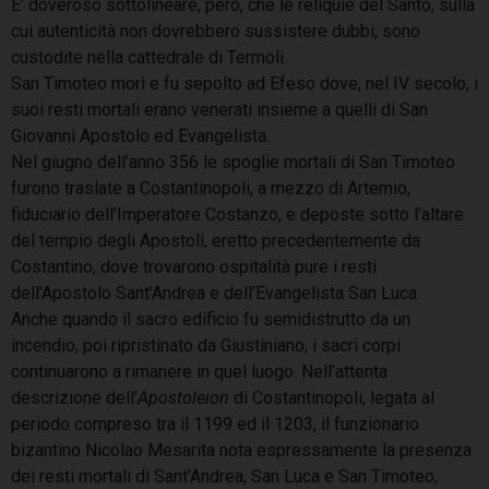
E’ doveroso sottolineare, però, che le reliquie del Santo, sulla
cui autenticità non dovrebbero sussistere dubbi, sono
custodite nella cattedrale di Termoli.
San Timoteo morì e fu sepolto ad Efeso dove, nel IV secolo, i
suoi resti mortali erano venerati insieme a quelli di San
Giovanni Apostolo ed Evangelista.
Nel giugno dell’anno 356 le spoglie mortali di San Timoteo
furono traslate a Costantinopoli, a mezzo di Artemio,
fiduciario dell’Imperatore Costanzo, e deposte sotto l’altare
del tempio degli Apostoli, eretto precedentemente da
Costantino, dove trovarono ospitalità pure i resti
dell’Apostolo Sant’Andrea e dell’Evangelista San Luca.
Anche quando il sacro edificio fu semidistrutto da un
incendio, poi ripristinato da Giustiniano, i sacri corpi
continuarono a rimanere in quel luogo. Nell’attenta
descrizione dell’
Apostoleion
di Costantinopoli, legata al
periodo compreso tra il 1199 ed il 1203, il funzionario
bizantino Nicolao Mesarita nota espressamente la presenza
dei resti mortali di Sant’Andrea, San Luca e San Timoteo,