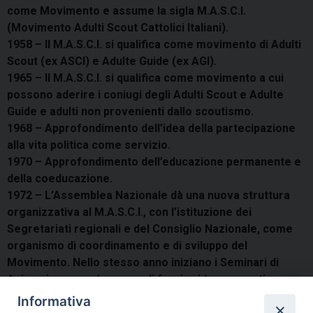
come Movimento e assume la sigla M.A.S.C.I.
(Movimento Adulti Scout Cattolici Italiani).
1958 – Il M.A.S.C.I. si qualifica come movimento di Adulti
Scout (ex ASCI) e Adulte Guide (ex AGI).
1965 – Il M.A.S.C.I. si qualifica come movimento a cui
possono aderire i coniugi degli Adulti Scout e Adulte
Guide e adulti non provenienti dallo scoutismo.
1968 – Approfondimento dell’idea della partecipazione
alla vita politica come servizio.
1970 – Approfondimento dell’educazione permanente e
della coeducazione.
1972 – L’Assemblea Nazionale dà una nuova struttura
organizzativa al M.A.S.C.I., con l’istituzione dei
Segretariati regionali e del Consiglio Nazionale, come
organismo di coordinamento e di sviluppo del
Movimento. Nello stesso anno iniziano i Seminari di
Animazione, con lo scopo di fornire idee e spunti
concreti per la vita delle comunità.
Informativa
1976 – Il M.A.S.C.I. si qualifica come movimento di