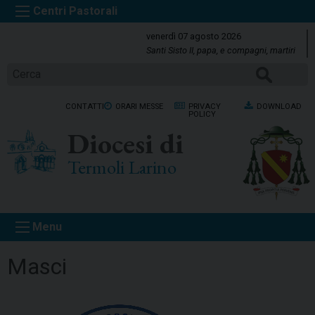
S
k
venerdì 07 agosto 2026
i
Santi Sisto II, papa, e compagni, martiri
p
Cerca
t
o
CONTATTI
ORARI MESSE
PRIVACY
DOWNLOAD
c
POLICY
o
Diocesi di
n
t
Termoli Larino
e
n
t
Menu
Masci