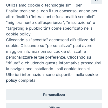
Utilizziamo cookie o tecnologie simili per
educazione permanente e di azione civica.
finalità tecniche e, con il tuo consenso, anche per
Negli anni ’80 vengono tenuti vari convegni sul servizio
altre finalità ("interazioni e funzionalità semplici",
e sull’importanza dell’impegno degli adulti scout nella
"miglioramento dell'esperienza", "misurazione" e
politica e si realizzano i primi convegni nazionali di
"targeting e pubblicità") come specificato nella
catechesi.
cookie policy.
Gli anni ’90 sono caratterizzati da una riflessione sul
Cliccando su "accetta" acconsenti all'utilizzo dei
metodo e sulla vita comunitaria
cookie. Cliccando su "personalizza" puoi avere
condividi su
maggiori informazioni sui cookie utilizzati e
personalizzare le tue preferenze. Cliccando su
F
P
L
X
T
W
T
E
P
"rifiuta" o chiudendo questa informativa proseguirai
a
i
i
h
h
e
m
r
la navigazione installando i soli cookie tecnici.
c
n
n
r
a
l
a
i
Ulteriori informazioni sono disponibili nella
cookie
policy
completa.
e
t
k
e
t
e
i
n
b
e
e
a
s
g
l
t
Diocesi di Termoli-Larino
o
r
d
d
A
r
Personalizza
Piazza Sant'Antonio, 6
86039 Termoli (CB)
o
e
I
s
p
a
k
s
n
p
m