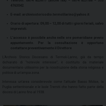
Telefoni: 0874 823817 (anche fax) – 0874 823188 – 333
4763042
E-mail: archiviostoricodio.termolilarino@yahoo.it
Orario di apertura: 09,00 – 12,00 di tutti i giorni feriali, salvo
imprevisti.
L’accesso è possibile anche nelle ore pomeridiane previo
appuntamento. Per la consultazione è opportuno
contattare preventivamente il Direttore
L’Archivio Storico Diocesano di Termoli-Larino, già da tempo
dichiarato di “notevole interesse”, è costituito da materiale
documentario utilissimo per la ricostruzione della storia religiosa e
politica di un’ampia zona.
Interessa un’area considerevole come l’attuale Basso Molise, la
Puglia settentrionale e le Isole Tremiti che hanno fatto parte della
diocesi di Larino fino al 1938.