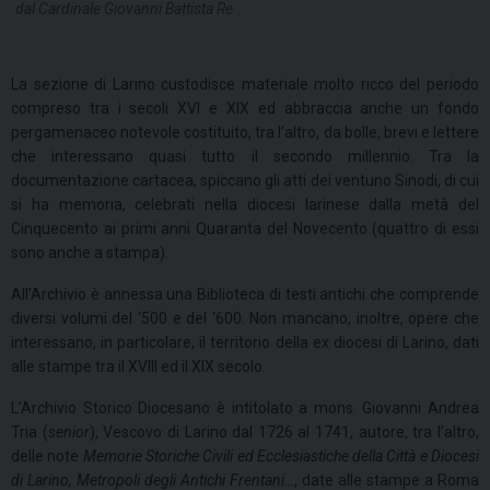
dal Cardinale Giovanni Battista Re
La sezione di Larino custodisce materiale molto ricco del periodo
compreso tra i secoli XVI e XIX ed abbraccia anche un fondo
pergamenaceo notevole costituito, tra l’altro, da bolle, brevi e lettere
che interessano quasi tutto il secondo millennio. Tra la
documentazione cartacea, spiccano gli atti dei ventuno Sinodi, di cui
si ha memoria, celebrati nella diocesi larinese dalla metà del
Cinquecento ai primi anni Quaranta del Novecento (quattro di essi
sono anche a stampa).
All’Archivio è annessa una Biblioteca di testi antichi che comprende
diversi volumi del ‘500 e del ‘600. Non mancano, inoltre, opere che
interessano, in particolare, il territorio della ex diocesi di Larino, dati
alle stampe tra il XVIII ed il XIX secolo.
L’Archivio Storico Diocesano è intitolato a mons. Giovanni Andrea
Tria (
senior
), Vescovo di Larino dal 1726 al 1741, autore, tra l’altro,
delle note
Memorie Storiche Civili ed Ecclesiastiche della Città e Diocesi
di Larino, Metropoli degli Antichi Frentani…
, date alle stampe a Roma