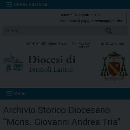
S
k
venerdì 07 agosto 2026
i
Santi Sisto II, papa, e compagni, martiri
p
Cerca
t
o
CONTATTI
ORARI MESSE
PRIVACY
DOWNLOAD
c
POLICY
o
Diocesi di
n
t
Termoli Larino
e
n
t
Menu
Archivio Storico Diocesano
“Mons. Giovanni Andrea Tria”