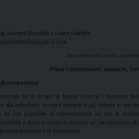
 Giovanni Buccella e Liliana Grandile
sponsabile Pasquale Di Lisa
Descrizione del centro pastora
Prima Commissione: annuncio, fo
i di competenza
storale ha lo scopo di tenere insieme i momenti della
e alla catechesi: occorre sempre di più entrare in una 
io da una pastorale di conservazione ad una di missi
entalità e dopo o contestualmente un cambiamento di pra
 di primo annuncio e di formazione.