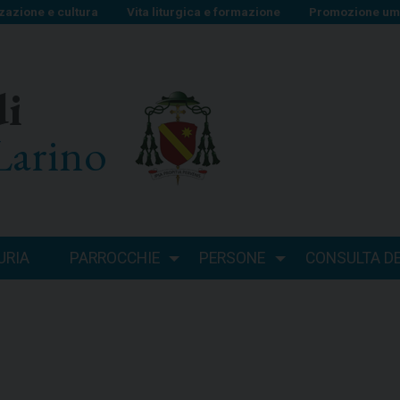
zazione e cultura
Vita liturgica e formazione
Promozione uma
di
Larino
URIA
PARROCCHIE
PERSONE
CONSULTA DEI