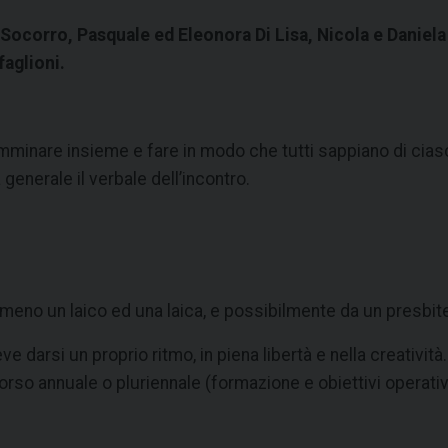
ocorro, Pasquale ed Eleonora Di Lisa, Nicola e Daniela 
faglioni.
minare insieme e fare in modo che tutti sappiano di ciasc
generale il verbale dell’incontro.
eno un laico ed una laica, e possibilmente da un presbiter
e darsi un proprio ritmo, in piena libertà e nella creativit
o annuale o pluriennale (formazione e obiettivi operativi) 