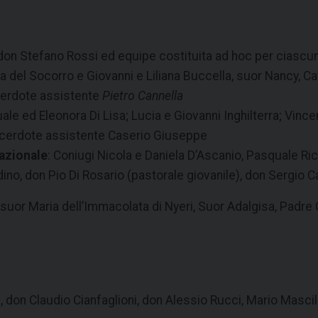
 don Stefano Rossi ed equipe costituita ad hoc per ciascuna
ia del Socorro e Giovanni e Liliana Buccella, suor Nancy, Ca
cerdote assistente
Pietro Cannella
uale ed Eleonora Di Lisa; Lucia e Giovanni Inghilterra; Vi
sacerdote assistente Caserio Giuseppe
azionale
: Coniugi Nicola e Daniela D’Ascanio, Pasquale Ri
dino, don Pio Di Rosario (pastorale giovanile), don Sergio 
suor Maria dell’Immacolata di Nyeri, Suor Adalgisa, Padre 
zzi, don Claudio Cianfaglioni, don Alessio Rucci, Mario Masc