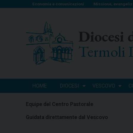
S
Economia e comunicazioni
Missione, evangeliz
k
i
p
Diocesi 
t
o
Termoli 
c
o
n
t
e
n
HOME
DIOCESI
VESCOVO
C
t
Equipe del Centro Pastorale
Guidata direttamente dal Vescovo