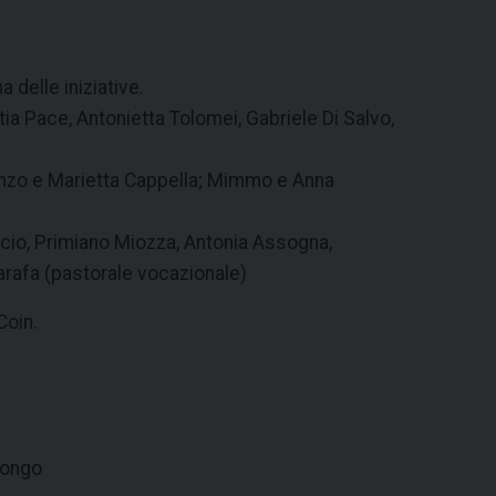
 delle iniziative.
tia Pace, Antonietta Tolomei, Gabriele Di Salvo,
ncenzo e Marietta Cappella; Mimmo e Anna
ccio, Primiano Miozza, Antonia Assogna,
Carafa (pastorale vocazionale)
Coin.
ilongo