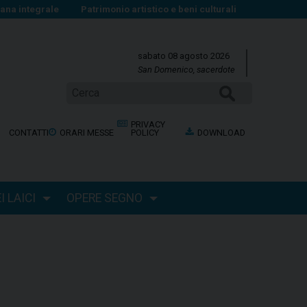
na integrale
Patrimonio artistico e beni culturali
sabato 08 agosto 2026
San Domenico, sacerdote
Cerca
PRIVACY
CONTATTI
ORARI MESSE
POLICY
DOWNLOAD
 LAICI
OPERE SEGNO