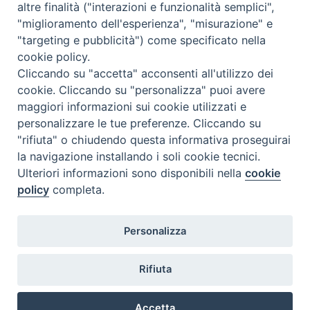
altre finalità ("interazioni e funzionalità semplici",
Chiesa di Termoli-Larino
"miglioramento dell'esperienza", "misurazione" e
direttorio liturgico pastorale Diocesi Termoli_Larino
"targeting e pubblicità") come specificato nella
cookie policy.
condividi su
Cliccando su "accetta" acconsenti all'utilizzo dei
F
P
L
X
T
W
T
E
P
cookie. Cliccando su "personalizza" puoi avere
maggiori informazioni sui cookie utilizzati e
a
i
i
h
h
e
m
r
personalizzare le tue preferenze. Cliccando su
c
n
n
r
a
l
a
i
"rifiuta" o chiudendo questa informativa proseguirai
direttorio liturgico pastorale Diocesi Termoli_Larino
e
t
k
e
t
e
i
n
la navigazione installando i soli cookie tecnici.
b
e
e
a
s
g
l
t
Ulteriori informazioni sono disponibili nella
cookie
o
r
d
d
A
r
policy
completa.
o
e
I
s
p
a
Diocesi di Termoli-Larino
k
s
n
p
m
Personalizza
Piazza Sant'Antonio, 6
t
86039 Termoli (CB)
Rifiuta
Curia Vescovile
Piazza Sant'Antonio, 6
86039 Termoli- Campobasso (CB)
Accetta
Tel: 0875 707148