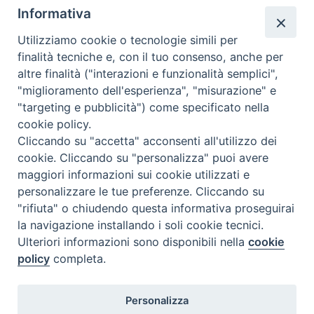
Informativa
Utilizziamo cookie o tecnologie simili per
finalità tecniche e, con il tuo consenso, anche per
altre finalità ("interazioni e funzionalità semplici",
"miglioramento dell'esperienza", "misurazione" e
"targeting e pubblicità") come specificato nella
cookie policy.
Cliccando su "accetta" acconsenti all'utilizzo dei
cookie. Cliccando su "personalizza" puoi avere
condividi su
maggiori informazioni sui cookie utilizzati e
personalizzare le tue preferenze. Cliccando su
F
P
L
X
T
W
T
E
P
"rifiuta" o chiudendo questa informativa proseguirai
a
i
i
h
h
e
m
r
la navigazione installando i soli cookie tecnici.
c
n
n
r
a
l
a
i
Ulteriori informazioni sono disponibili nella
cookie
policy
completa.
e
t
k
e
t
e
i
n
b
e
e
a
s
g
l
t
Diocesi di Termoli-Larino
o
r
d
d
A
r
Personalizza
Piazza Sant'Antonio, 6
86039 Termoli (CB)