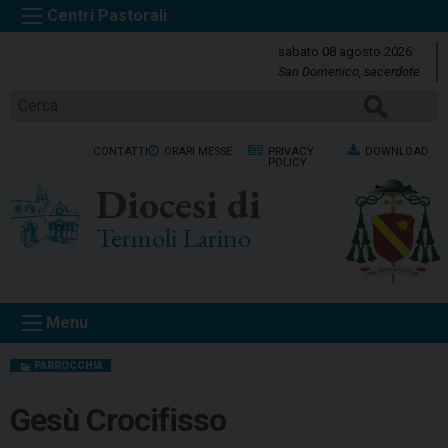
S
k
sabato 08 agosto 2026
i
San Domenico, sacerdote
p
Cerca
t
o
CONTATTI
ORARI MESSE
PRIVACY
DOWNLOAD
c
POLICY
o
Diocesi di
n
t
Termoli Larino
e
n
t
Menu
PARROCCHIA
Gesù Crocifisso