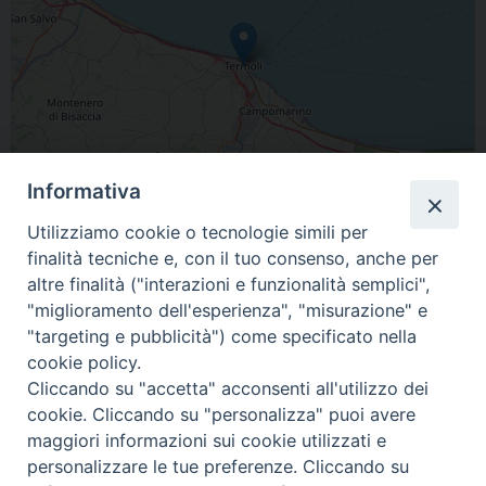
Informativa
Utilizziamo cookie o tecnologie simili per
finalità tecniche e, con il tuo consenso, anche per
Leaflet
| Map data ©
OpenStreetMap
contributors
altre finalità ("interazioni e funzionalità semplici",
"miglioramento dell'esperienza", "misurazione" e
86039 Termoli Molise Italia
"targeting e pubblicità") come specificato nella
cookie policy.
condividi su
Cliccando su "accetta" acconsenti all'utilizzo dei
cookie. Cliccando su "personalizza" puoi avere
F
P
L
X
T
W
T
E
P
maggiori informazioni sui cookie utilizzati e
a
i
i
h
h
e
m
r
personalizzare le tue preferenze. Cliccando su
c
n
n
r
a
l
a
i