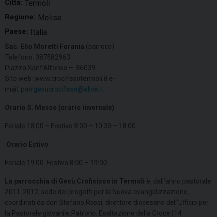
Città:
Termoli
Regione:
Molise
Paese:
Italia
Sac. Elio Moretti Forania
(parroco)
Telefono: 087582963
Piazza Sant’Alfonso – 86039
Sito web: www.crocifissotermoli.it e-
mail:
parrgesucrocifisso@alice.it
Orario S. Messe (orario invernale)
Feriale 18:00 – Festivo 8:00 – 10:30 – 18:00
Orario Estivo
Feriale 19:00 Festivo 8:00 – 19:00
La parrocchia di Gesù Crofisisso in Termoli
è, dall’anno pastorale
2011-2012, sede dei progetti per la Nuova evangelizzazione,
coordinati da don Stefano Rossi, direttore diocesano dell’Ufficio per
la Pastorale giovanile.Patrono: Esaltazione della Croce (14