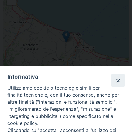
−
Informativa
Utilizziamo cookie o tecnologie simili per
finalità tecniche e, con il tuo consenso, anche per
Leaflet
| Map data ©
OpenStreetMap
contributors
altre finalità ("interazioni e funzionalità semplici",
"miglioramento dell'esperienza", "misurazione" e
San Giacomo degli Schiavoni Molise Italia
"targeting e pubblicità") come specificato nella
cookie policy.
condividi su
Cliccando su "accetta" acconsenti all'utilizzo dei