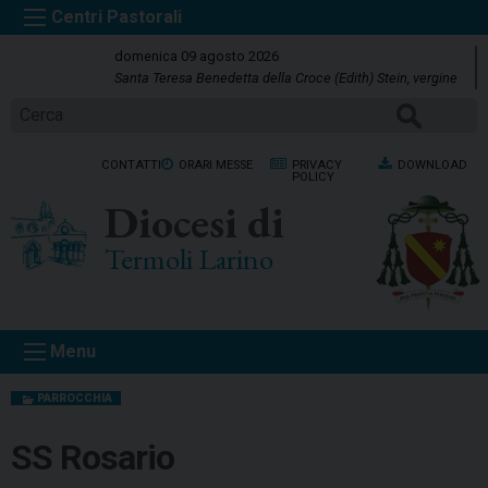
S
k
domenica 09 agosto 2026
i
Santa Teresa Benedetta della Croce (Edith) Stein, vergine
p
Cerca
t
o
CONTATTI
ORARI MESSE
PRIVACY
DOWNLOAD
c
POLICY
o
Diocesi di
n
t
Termoli Larino
e
n
t
Menu
PARROCCHIA
SS Rosario