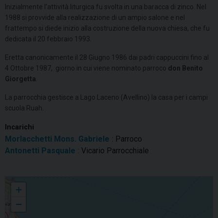
Inizialmente l’attività liturgica fu svolta in una baracca di zinco. Nel
1988 si provvide alla realizzazione di un ampio salone e nel
frattempo si diede inizio alla costruzione della nuova chiesa, che fu
dedicata il 20 febbraio 1993.
Eretta canonicamente il 28 Giugno 1986 dai padri cappuccini fino al
4 Ottobre 1987, giorno in cui viene nominato parroco
don Benito
Giorgetta
.
La parrocchia gestisce a Lago Laceno (Avellino) la casa per i campi
scuola Ruah.
Incarichi
Morlacchetti Mons. Gabriele
: Parroco
Antonetti Pasquale
: Vicario Parrocchiale
Santa Maria degli Angeli
+
−