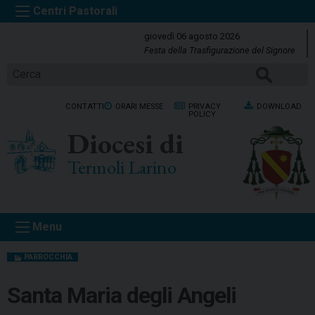
S
k
giovedì 06 agosto 2026
i
Festa della Trasfigurazione del Signore
p
Cerca
t
o
CONTATTI
ORARI MESSE
PRIVACY
DOWNLOAD
c
POLICY
o
Diocesi di
n
t
Termoli Larino
e
n
t
Menu
PARROCCHIA
Santa Maria degli Angeli