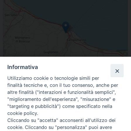
Informativa
Utilizziamo cookie o tecnologie simili per
finalità tecniche e, con il tuo consenso, anche per
Leaflet
| Map data ©
OpenStreetMap
contributors
altre finalità ("interazioni e funzionalità semplici",
"miglioramento dell'esperienza", "misurazione" e
Viale Santa Maria degli Angeli 86039 Termoli Molise Italia
"targeting e pubblicità") come specificato nella
cookie policy.
condividi su
Cliccando su "accetta" acconsenti all'utilizzo dei
cookie. Cliccando su "personalizza" puoi avere
F
P
L
X
T
W
T
E
P