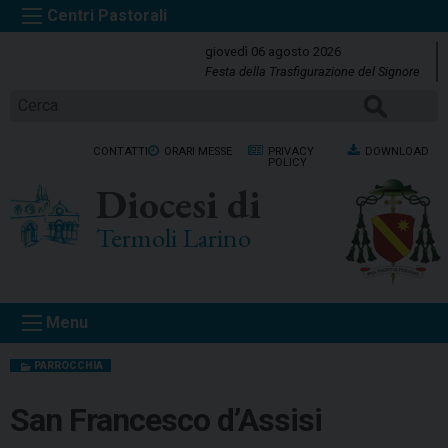
S
k
giovedì 06 agosto 2026
i
Festa della Trasfigurazione del Signore
p
Cerca
t
o
CONTATTI
ORARI MESSE
PRIVACY
DOWNLOAD
c
POLICY
o
Diocesi di
n
t
Termoli Larino
e
n
t
Menu
PARROCCHIA
San Francesco d’Assisi