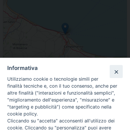
Informativa
Utilizziamo cookie o tecnologie simili per
finalità tecniche e, con il tuo consenso, anche per
Leaflet
| Map data ©
OpenStreetMap
contributors
altre finalità ("interazioni e funzionalità semplici",
"miglioramento dell'esperienza", "misurazione" e
86039 Termoli Molise Italia
"targeting e pubblicità") come specificato nella
cookie policy.
condividi su
Cliccando su "accetta" acconsenti all'utilizzo dei
cookie. Cliccando su "personalizza" puoi avere
F
P
L
X
T
W
T
E
P