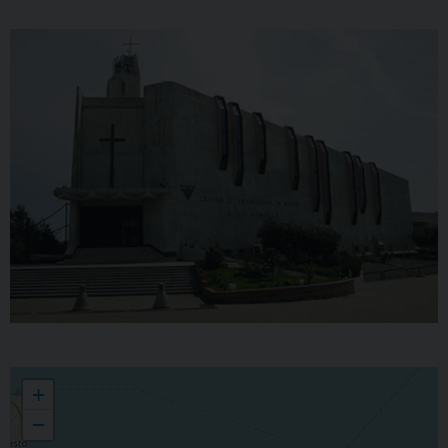
San Francesco d'Assisi
+
−