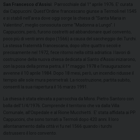
San Francesco d’Assisi
: Parrocchiale dal 1° aprile 1976. E’ curata
dai Cappuccini. Quest’Ordine francescano giunse a Termoli nel 1545
e si stabilì nell’area dove oggi sorge la chiesa di “Santa Maria in
Valentino”, meglio conosciuta come “Madonna a Lungo”. I
Cappuccini, però, furono costretti ad abbandonare quel convento,
poco più di venti anni dopo (1566) a causa del saccheggio dei Turchi.
La stessa fraternità francescana, dopo oltre quattro secoli e
precisamente nel 1972, fece ritorno nella città adriatica. I lavori di
costruzione della nuova chiesa dedicata al Santo d’Assisi iniziarono,
con la posa della prima pietra, il 1° maggio 1978 e l’inaugurazione
avvenne il 10 aprile 1984. Dopo 18 mesi, però, un incendio ridusse il
tempio alle sole mura perimetrali. La ricostruzione, partita subito,
consentì la sua riapertura il 16 marzo 1991.
La chiesa è stata elevata a parrocchia da Mons. Pietro Santoro con
bolla dell’1/4/1976. Comprende il territorio che va dalla Villa
Comunale, all’Ospedale e al Rione Mucchietti. E’ stata affidata ai PP.
Cappuccini, che sono tornati a Termoli dopo 420 anni. Il loro
allontanamento dalla città vi fu nel 1566 quando i turchi
distrussero il loro convento.