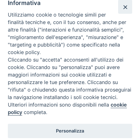
Informativa
Utilizziamo cookie o tecnologie simili per
finalità tecniche e, con il tuo consenso, anche per
Leaflet
| Map data ©
OpenStreetMap
contributors
altre finalità ("interazioni e funzionalità semplici",
"miglioramento dell'esperienza", "misurazione" e
86035 Larino Molise Italia
"targeting e pubblicità") come specificato nella
cookie policy.
condividi su
Cliccando su "accetta" acconsenti all'utilizzo dei
cookie. Cliccando su "personalizza" puoi avere
F
P
L
X
T
W
T
E
P
maggiori informazioni sui cookie utilizzati e
a
i
i
h
h
e
m
r
personalizzare le tue preferenze. Cliccando su
c
n
n
r
a
l
a
i
"rifiuta" o chiudendo questa informativa proseguirai
e
t
k
e
t
e
i
n
la navigazione installando i soli cookie tecnici.
b
e
e
a
s
g
l
t
Ulteriori informazioni sono disponibili nella
cookie
o
r
d
d
A
r
policy
completa.
o
e
I
s
p
a
Diocesi di Termoli-Larino
k
s
n
p
m
Personalizza
Piazza Sant'Antonio, 6
86039 Termoli (CB)
t