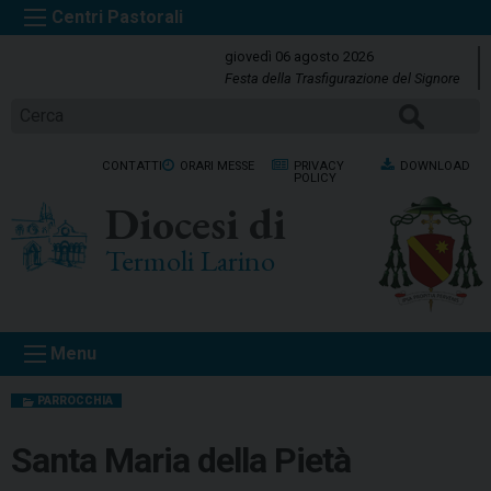
S
k
giovedì 06 agosto 2026
i
Festa della Trasfigurazione del Signore
p
Cerca
t
o
CONTATTI
ORARI MESSE
PRIVACY
DOWNLOAD
c
POLICY
o
Diocesi di
n
t
Termoli Larino
e
n
t
Menu
PARROCCHIA
Santa Maria della Pietà