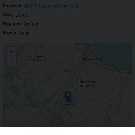
Indirizzo:
86035 Larino Molise Italia
Città:
Larino
Regione:
Molise
Paese:
Italia
Santa Maria della Pietà
+
−