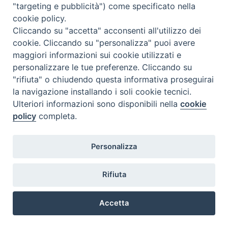
"targeting e pubblicità") come specificato nella
cookie policy.
Cliccando su "accetta" acconsenti all'utilizzo dei
cookie. Cliccando su "personalizza" puoi avere
maggiori informazioni sui cookie utilizzati e
Diocesi di Termoli-Larino
personalizzare le tue preferenze. Cliccando su
Piazza Sant'Antonio, 6
"rifiuta" o chiudendo questa informativa proseguirai
86039 Termoli (CB)
la navigazione installando i soli cookie tecnici.
Ulteriori informazioni sono disponibili nella
cookie
Curia Vescovile
Piazza Sant'Antonio, 6
policy
completa.
86039 Termoli- Campobasso (CB)
Tel: 0875 707148
Mail: curia@termolilarino.it
Personalizza
Rifiuta
Accetta
Preferenze Cookie