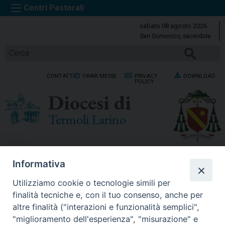
S
k
sabato 08 agosto 2026
i
San Domenico, sacerdote
p
CERCA
t
o
CONTATTI
ORARI MESSE
PRIVACY
DOWNLOAD
c
POLICY
o
Diocesi di
n
t
Termoli Larino
e
n
t
Menu
Informativa
Utilizziamo cookie o tecnologie simili per
Nessun risultato trovato
finalità tecniche e, con il tuo consenso, anche per
altre finalità ("interazioni e funzionalità semplici",
"miglioramento dell'esperienza", "misurazione" e
CERCA