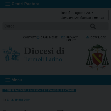
S
k
lunedì 10 agosto 2026
i
San Lorenzo, diacono e martire
p
Cerca
t
o
CONTATTI
ORARI MESSE
PRIVACY
DOWNLOAD
c
POLICY
o
Diocesi di
n
t
Termoli Larino
e
n
t
Menu
CENTRI PASTORALI
,
MISSIONE ED EVANGELIZZAZIONE
23 DICEMBRE 2019