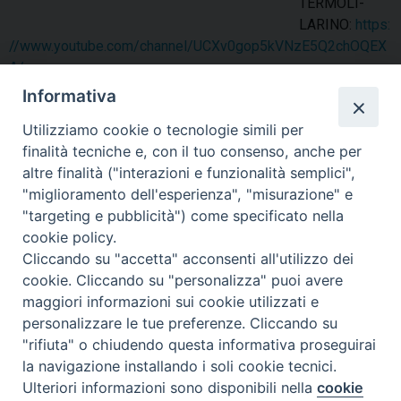
TERMOLI-
LARINO:
https:
//www.youtube.com/channel/UCXv0gop5kVNzE5Q2chOQEX
A/
Informativa
condividi su
Utilizziamo cookie o tecnologie simili per
F
P
L
X
T
W
T
E
P
finalità tecniche e, con il tuo consenso, anche per
a
i
i
h
h
e
m
r
altre finalità ("interazioni e funzionalità semplici",
c
n
n
r
a
l
a
i
"miglioramento dell'esperienza", "misurazione" e
"targeting e pubblicità") come specificato nella
e
t
k
e
t
e
i
n
cookie policy.
b
e
e
a
s
g
l
t
Cliccando su "accetta" acconsenti all'utilizzo dei
o
r
d
d
A
r
«
Domenica della Parola di
La comunità diocesana ricorda
cookie. Cliccando su "personalizza" puoi avere
Dio: itinerario di Lectio Divine
con affetto e in preghiera suor
o
e
I
s
p
a
maggiori informazioni sui cookie utilizzati e
Timoteane a cura di don
Maria Huong delle Piccole
k
s
n
p
m
personalizzare le tue preferenze. Cliccando su
Giuseppe De Virgilio
Sorelle di Gesù
»
t
"rifiuta" o chiudendo questa informativa proseguirai
la navigazione installando i soli cookie tecnici.
Ulteriori informazioni sono disponibili nella
cookie