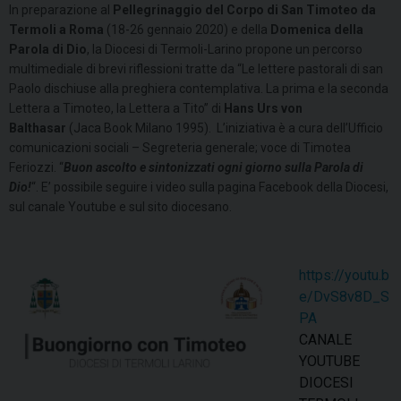
In preparazione al
Pellegrinaggio del Corpo di San Timoteo da
Termoli a Roma
(18-26 gennaio 2020) e della
Domenica della
Parola di Dio
, la Diocesi di Termoli-Larino propone un percorso
multimediale di brevi riflessioni tratte da “Le lettere pastorali di san
Paolo dischiuse alla preghiera contemplativa. La prima e la seconda
Lettera a Timoteo, la Lettera a Tito” di
Hans Urs von
Balthasar
(Jaca Book Milano 1995). L’iniziativa è a cura dell’Ufficio
comunicazioni sociali – Segreteria generale; voce di Timotea
Feriozzi. “
Buon ascolto e sintonizzati ogni giorno sulla Parola di
Dio!
“. E’ possibile seguire i video sulla pagina Facebook della Diocesi,
sul canale Youtube e sul sito diocesano.
https://youtu.b
e/DvS8v8D_S
PA
CANALE
YOUTUBE
DIOCESI