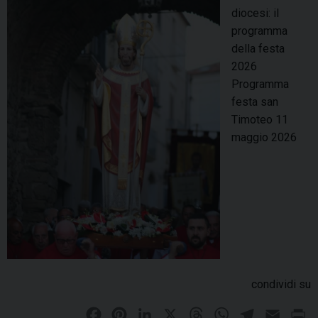
diocesi: il
o
programma
e
della festa
C
2026
a
Programma
s
festa san
t
Timoteo 11
o
maggio 2026
,
c
o
m
p
a
t
r
o
condividi su
n
F
P
L
X
T
W
T
E
P