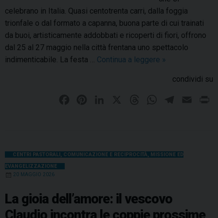
celebrano in Italia. Quasi centotrenta carri, dalla foggia
trionfale o dal formato a capanna, buona parte di cui trainati
da buoi, artisticamente addobbati e ricoperti di fiori, offrono
dal 25 al 27 maggio nella città frentana uno spettacolo
indimenticabile. La festa …
Continua a leggere
S
»
o
condividi su
l
e
F
P
L
X
T
W
T
E
P
n
a
i
i
h
h
e
m
r
n
c
n
n
r
a
l
a
i
i
e
t
k
e
t
e
i
n
t
b
e
e
a
s
g
l
t
CENTRI PASTORALI
,
COMUNICAZIONE E RECIPROCITÀ
,
MISSIONE ED
à
EVANGELIZZAZIONE
o
r
d
d
A
r
d
20 MAGGIO 2026
o
e
I
s
p
i
a
S
k
s
n
p
m
La gioia dell’amore: il vescovo
a
t
Claudio incontra le coppie prossime
n