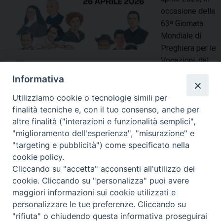
e
f
occasione della
:
e
63ª Giornata
d
s
Mondiale di
o
a
Preghiera per le
c
Vocazioni, dal
e
tema “La scoperta interiore del dono di Dio”, siamo invitati a
Informativa
n
tornare al cuore della nostra fede: l’incontro personale con il
t
Signore che chiama. Il Centro Diocesano delle Vocazioni
Utilizziamo cookie o tecnologie simili per
i
finalità tecniche e, con il tuo consenso, anche per
desidera rivolgere a tutta la diocesi un invito semplice ma
d
altre finalità ("interazioni e funzionalità semplici",
essenziale: fermarsi, pregare e orientare lo sguardo verso
i
"miglioramento dell'esperienza", "misurazione" e
Gesù Buon …
Continua a leggere
6
»
r
"targeting e pubblicità") come specificato nella
3
condividi su
e
cookie policy.
e
l
Cliccando su "accetta" acconsenti all'utilizzo dei
s
F
P
L
X
T
W
T
E
P
cookie. Cliccando su "personalizza" puoi avere
i
i
a
i
i
h
h
e
m
r
maggiori informazioni sui cookie utilizzati e
g
m
c
n
n
r
a
l
a
i
personalizzare le tue preferenze. Cliccando su
i
a
"rifiuta" o chiudendo questa informativa proseguirai
e
t
k
e
t
e
i
n
o
G