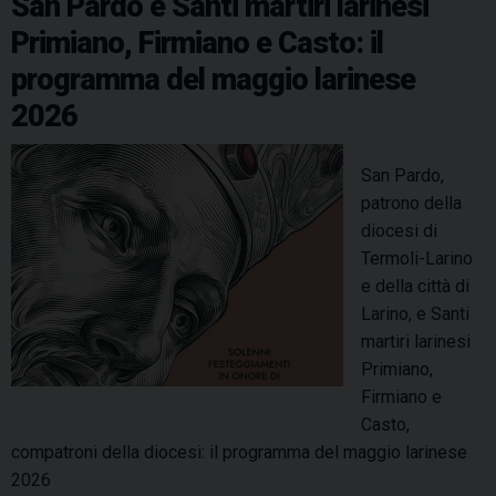
San Pardo e Santi martiri larinesi
O
l
S
t
Primiano, Firmiano e Casto: il
n
l
a
o
a
programma del maggio larinese
n
r
c
t
2026
a
r
i
r
i
m
i
San Pardo,
p
a
o
patrono della
t
r
diocesi di
a
t
Termoli-Larino
d
i
e della città di
e
r
Larino, e Santi
l
i
martiri larinesi
l
l
Primiano,
a
a
Firmiano e
C
r
Casto,
a
i
compatroni della diocesi: il programma del maggio larinese
t
n
2026
t
e