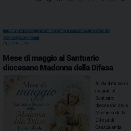
i
a
i
i
h
h
e
m
r
d
i
c
n
n
r
a
l
a
i
L
e
t
k
e
t
e
i
n
a
b
e
e
a
s
g
l
t
CENTRI PASTORALI
,
COMUNICAZIONE E RECIPROCITÀ
,
MISSIONE ED
r
EVANGELIZZAZIONE
o
r
d
d
A
r
i
30 APRILE 2026
o
e
I
s
p
a
n
k
s
n
p
m
Mese di maggio al Santuario
o
t
diocesano Madonna della Difesa
e
d
i
Al via il mese di
o
maggio al
c
Santuario
e
diocesano della
s
Madonna della
i
Difesa di
Casacalenda.