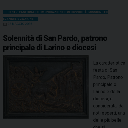
CENTRI PASTORALI
,
COMUNICAZIONE E RECIPROCITÀ
,
MISSIONE ED
EVANGELIZZAZIONE
22 MAGGIO 2026
Solennità di San Pardo, patrono
principale di Larino e diocesi
La caratteristica
festa di San
Pardo, Patrono
principale di
Larino e della
diocesi, è
considerata, da
noti esperti, una
delle più belle
che si