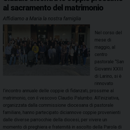
al sacramento del matrimonio
P
a
Affidiamo a Maria la nostra famiglia
r
d
Nel corso del
o
mese di
,
maggio, al
p
centro
a
pastorale “San
t
Giovanni XXIII
r
di Larino, si è
o
rinnovato
n
l’incontro annuale delle coppie di fidanzati, prossime al
o
matrimonio, con il vescovo Claudio Palumbo. All’iniziativa,
p
organizzata dalla commissione diocesana di pastorale
r
familiare, hanno partecipato diciannove coppie provenienti
i
dalle diverse parrocchie della diocesi, per vivere un
n
momento di preghiera e fraternità in ascolto della Parola di