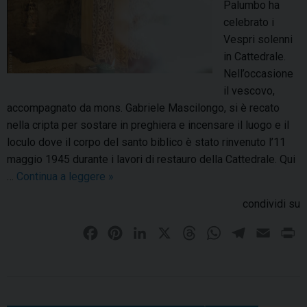
e
Palumbo ha
s
r
celebrato i
i
G
Vespri solenni
m
i
in Cattedrale.
e
u
Nell’occasione
a
s
il vescovo,
l
e
accompagnato da mons. Gabriele Mascilongo, si è recato
s
p
nella cripta per sostare in preghiera e incensare il luogo e il
a
p
loculo dove il corpo del santo biblico è stato rinvenuto l’11
c
e
maggio 1945 durante i lavori di restauro della Cattedrale. Qui
r
M
…
Continua a leggere
V
»
a
a
e
m
condividi su
m
s
e
m
p
F
P
L
X
T
W
T
E
P
n
a
r
a
i
i
h
h
e
m
r
t
r
i
c
n
n
o
r
a
l
a
i
e
d
d
e
t
k
e
t
e
i
n
l
i
e