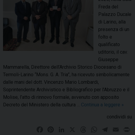
c
i
Freda del
e
l
Palazzo Ducale
s
v
di Larino, alla
i
e
presenza di un
s
folto e
c
qualificato
o
uditorio, il cav.
v
Giuseppe
o
Mammarella, Direttore dell’Archivio Storico Diocesano di
C
Termoli-Larino “Mons. G. A. Tria”, ha ricevuto simbolicamente
l
dalle mani del dott. Vincenzo Mario Lombardi,
a
Soprintendente Archivistico e Bibliografico per l’Abruzzo e il
u
Molise, l’atto di rinnovo formale, avvenuto con apposito
d
Decreto del Ministero della cultura …
Continua a leggere
C
»
i
e
condividi su
o
r
i
i
F
P
L
X
T
W
T
E
P
n
m