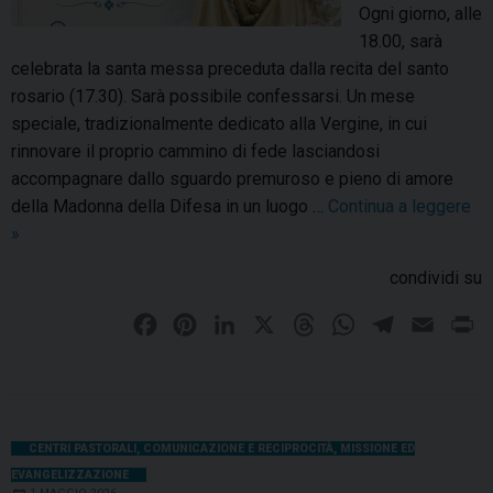
Ogni giorno, alle
18.00, sarà
celebrata la santa messa preceduta dalla recita del santo
rosario (17.30). Sarà possibile confessarsi. Un mese
speciale, tradizionalmente dedicato alla Vergine, in cui
rinnovare il proprio cammino di fede lasciandosi
accompagnare dallo sguardo premuroso e pieno di amore
della Madonna della Difesa in un luogo …
Continua a leggere
M
»
e
condividi su
s
e
F
P
L
X
T
W
T
E
P
d
a
i
i
h
h
e
m
r
i
c
n
n
r
a
l
a
i
m
e
t
k
e
t
e
i
n
a
b
e
e
a
s
g
l
t
CENTRI PASTORALI
,
COMUNICAZIONE E RECIPROCITÀ
,
MISSIONE ED
g
EVANGELIZZAZIONE
o
r
d
d
A
r
g