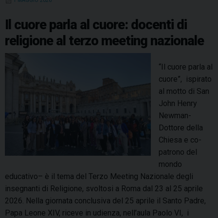
1 MAGGIO 2026
i
o
e
I
s
p
a
o
k
s
n
p
m
Il cuore parla al cuore: docenti di
a
t
religione al terzo meeting nazionale
l
S
“Il cuore parla al
a
cuore”, ispirato
n
al motto di San
t
John Henry
u
Newman-
a
Dottore della
r
Chiesa e co-
i
patrono del
o
mondo
d
educativo– è il tema del Terzo Meeting Nazionale degli
i
insegnanti di Religione, svoltosi a Roma dal 23 al 25 aprile
o
2026. Nella giornata conclusiva del 25 aprile il Santo Padre,
c
Papa Leone XIV, riceve in udienza, nell’aula Paolo VI, i
e