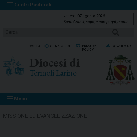
S
k
venerdì 07 agosto 2026
i
Santi Sisto II, papa, e compagni, martiri
p
CERCA
t
o
CONTATTI
ORARI MESSE
PRIVACY
DOWNLOAD
c
POLICY
o
Diocesi di
n
t
Termoli Larino
e
n
t
Menu
MISSIONE ED EVANGELIZZAZIONE