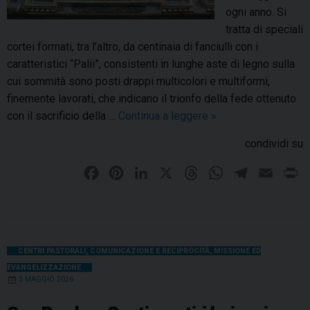
e
l
ogni anno. Si
t
u
tratta di speciali
t
m
cortei formati, tra l’altro, da centinaia di fanciulli con i
o
b
caratteristici “Palii”, consistenti in lunghe aste di legno sulla
r
o
cui sommità sono posti drappi multicolori e multiformi,
e
i
finemente lavorati, che indicano il trionfo della fede ottenuto
A
n
con il sacrificio della …
Continua a leggere
S
»
r
p
o
c
condividi su
r
l
h
e
e
F
P
L
X
T
W
T
E
P
i
g
n
a
i
i
h
h
e
m
r
v
h
n
c
n
n
r
a
l
a
i
i
i
i
s
e
t
k
e
t
e
i
n
e
t
t
b
r
e
e
a
s
g
l
t
CENTRI PASTORALI
,
COMUNICAZIONE E RECIPROCITÀ
,
MISSIONE ED
à
i
a
EVANGELIZZAZIONE
o
r
d
d
A
r
d
c
5 MAGGIO 2026
n
o
e
I
s
e
p
a
o
e
i
k
s
n
p
m