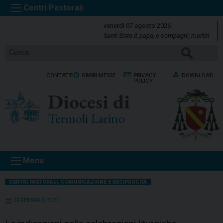
S
k
venerdì 07 agosto 2026
i
Santi Sisto II, papa, e compagni, martiri
p
Cerca
t
o
CONTATTI
ORARI MESSE
PRIVACY
DOWNLOAD
c
POLICY
o
Diocesi di
n
t
Termoli Larino
e
n
t
Menu
CENTRI PASTORALI
,
COMUNICAZIONE E RECIPROCITÀ
25 FEBBRAIO 2020