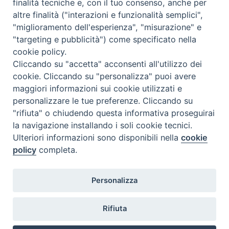
F
P
L
X
T
W
T
E
P
finalità tecniche e, con il tuo consenso, anche per
altre finalità ("interazioni e funzionalità semplici",
a
i
i
h
h
e
m
r
"miglioramento dell'esperienza", "misurazione" e
c
n
n
r
a
l
a
i
Missione ed Evangelizzazione
"targeting e pubblicità") come specificato nella
e
t
k
e
t
e
i
n
cookie policy.
b
e
e
a
s
g
l
t
Cliccando su "accetta" acconsenti all'utilizzo dei
o
r
d
d
A
r
cookie. Cliccando su "personalizza" puoi avere
«
Azione Cattolica, veglia di
Giornata diocesana del malato
o
e
I
s
p
a
maggiori informazioni sui cookie utilizzati e
preghiera per preparare
a San Francesco
»
personalizzare le tue preferenze. Cliccando su
k
s
n
p
m
17esima Assemblea
"rifiuta" o chiudendo questa informativa proseguirai
t
la navigazione installando i soli cookie tecnici.
Ulteriori informazioni sono disponibili nella
cookie
policy
completa.
Diocesi di Termoli-Larino
Personalizza
Piazza Sant'Antonio, 6
86039 Termoli (CB)
Rifiuta
Curia Vescovile
Piazza Sant'Antonio, 6