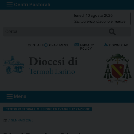
S
k
lunedì 10 agosto 2026
i
San Lorenzo, diacono e martire
p
Cerca
t
o
CONTATTI
ORARI MESSE
PRIVACY
DOWNLOAD
c
POLICY
o
Diocesi di
n
t
Termoli Larino
e
n
t
Menu
CENTRI PASTORALI
,
MISSIONE ED EVANGELIZZAZIONE
7 GENNAIO 2020