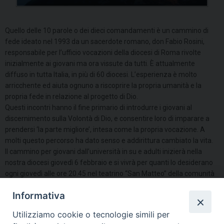
Quello delle 10 parole o dei dieci comandamenti è un cammino di
fede ideato nel 1993 da un sacerdote romano, don Fabio Rosini,
responsabile per l’ufficio vocazioni della diocesi di Roma rivolte
inizialmente ai giovani ma ora vissute da tutti. È attualmente
diffuso in tutta Italia, in più di 60 diocesi. L’esperienza è molto
arricchente ed aiuta ognuno a riscoprire la propria umanità e la
propria fede in relazione al progetto di Dio.
Questi incontri hanno il fine primario di introdurre i giovani al
discernimento sulla Volontà di Dio, e consentire loro di imparare a
prendersi ‘la parte migliore’, intesa come la propria vocazione. A
molti questo percorso ha dato senso e addirittura cambiato la vita.
Il cammino per giovani dall’università in su e adulti inizierà nella
nostra diocesi giovedì 6 febbraio e si vivrà per quanti lo desiderano
ogni giovedì alle ore 20.45 nel teatrino “San Matteo” della comunità
Pastorale di Montenero di Bisaccia
Informativa
condividi su
Utilizziamo cookie o tecnologie simili per