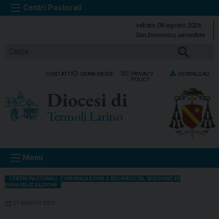
S
k
sabato 08 agosto 2026
i
San Domenico, sacerdote
p
Cerca
t
o
CONTATTI
ORARI MESSE
PRIVACY
DOWNLOAD
c
POLICY
o
Diocesi di
n
t
Termoli Larino
e
n
t
Menu
CENTRI PASTORALI
,
COMUNICAZIONE E RECIPROCITÀ
,
MISSIONE ED
EVANGELIZZAZIONE
21 MAGGIO 2020