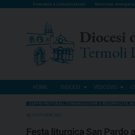
S
Economia e comunicazioni
Missione, evangeliz
k
i
p
Diocesi 
t
o
Termoli 
c
o
n
t
e
n
HOME
DIOCESI
VESCOVO
C
t
CENTRI PASTORALI
,
COMUNICAZIONE E RECIPROCITÀ
,
MI
13 OTTOBRE 2021
Festa liturgica San Pardo