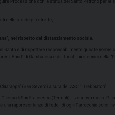
uire Processione con la statua del Santo Patrono per le st
ti nelle strade più strette;
iana”, nel rispetto del distanziamento sociale.
del Santo e di rispettare responsabilmente queste norme c
renz Band” di Gambatesa e dai fuochi pirotecnici della “P
 Chiarappa” (San Severo) a cura dell’ASC “I Trebbiatori”
lla Chiesa di San Francesco (Termoli), il vescovo mons. Gi
 e una rappresentanza di fedeli di ogni Parrocchia sono in