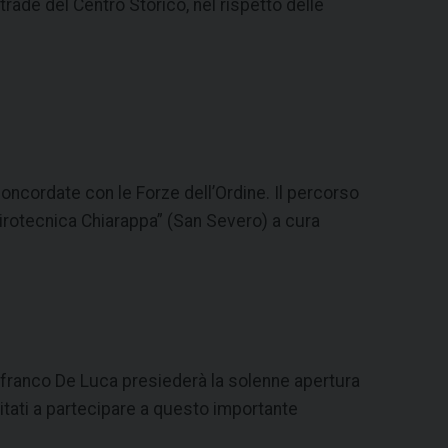
rade del Centro Storico, nel rispetto delle
oncordate con le Forze dell’Ordine. Il percorso
irotecnica Chiarappa” (San Severo) a cura
anfranco De Luca presiederà la solenne apertura
vitati a partecipare a questo importante