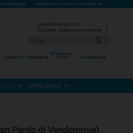
na integrale
Patrimonio artistico e beni culturali
giovedì 06 agosto 2026
Festa della Trasfigurazione del Signore
Cerca
PRIVACY
CONTATTI
ORARI MESSE
POLICY
DOWNLOAD
 LAICI
OPERE SEGNO
(San Pardo di Vendemmia)