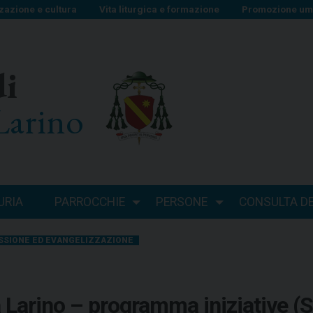
zazione e cultura
Vita liturgica e formazione
Promozione uma
di
Larino
URIA
PARROCCHIE
PERSONE
CONSULTA DEI
SSIONE ED EVANGELIZZAZIONE
 a Larino – programma iniziative 