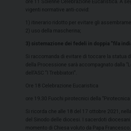
ore 11 Solenne Celebrazione Eucaristica. A seg
vigenti normative anti-covid:
1) itinerario ridotto per evitare gli assembramen
2) uso della mascherina;
3) sistemazione dei fedeli in doppia “fila ind
Si raccomanda di evitare di toccare la statua 
della Processione sarà accompagnato dalla “Lo
dell’ASC “I Trebbiatori”.
Ore 18 Celebrazione Eucaristica
ore 19.30 Fuochi pirotecnici della “Pirotecnica
Si ricorda che alle 18 del 17 ottobre 2021, ne
del Sinodo delle diocesi. I sacerdoti diocesani
momento di Chiesa voluto da Papa Francesco.