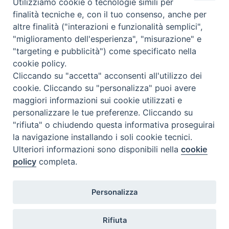
Utilizziamo cookie o tecnologie simili per
finalità tecniche e, con il tuo consenso, anche per
F
P
L
X
T
W
T
E
P
altre finalità ("interazioni e funzionalità semplici",
a
i
i
h
h
e
m
r
"miglioramento dell'esperienza", "misurazione" e
c
n
n
r
a
l
a
i
"targeting e pubblicità") come specificato nella
cookie policy.
e
t
k
e
t
e
i
n
Cliccando su "accetta" acconsenti all'utilizzo dei
b
e
e
a
s
g
l
t
cookie. Cliccando su "personalizza" puoi avere
o
r
d
d
A
r
«
Educare alle relazioni:
Festa di San Timoteo,
maggiori informazioni sui cookie utilizzati e
affettività e sessualità in
compatrono di Termoli e
o
e
I
s
p
a
personalizzare le tue preferenze. Cliccando su
adolescenza
Diocesi
»
k
s
n
p
m
"rifiuta" o chiudendo questa informativa proseguirai
t
la navigazione installando i soli cookie tecnici.
Ulteriori informazioni sono disponibili nella
cookie
policy
completa.
Diocesi di Termoli-Larino
Personalizza
Piazza Sant'Antonio, 6
86039 Termoli (CB)
Rifiuta
Curia Vescovile