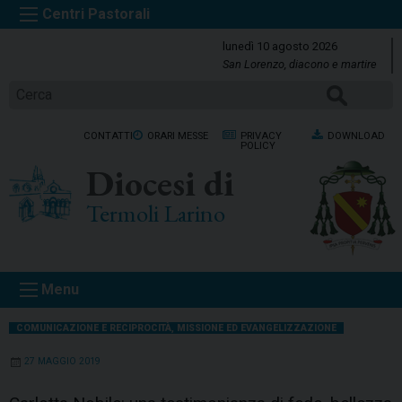
S
k
lunedì 10 agosto 2026
i
San Lorenzo, diacono e martire
p
Cerca
t
o
CONTATTI
ORARI MESSE
PRIVACY
DOWNLOAD
c
POLICY
o
Diocesi di
n
t
Termoli Larino
e
n
t
Menu
COMUNICAZIONE E RECIPROCITÀ
,
MISSIONE ED EVANGELIZZAZIONE
27 MAGGIO 2019