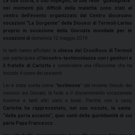
La sua storia, il suo impegno, la sua fede “guadagnata”
nei momenti più difficili della malattia sono stati al
centro dell’evento organizzato dal Centro diocesano
vocazioni “La Sorgente” della Diocesi di Termoli-Larino
proprio in occasione della Giornata mondiale per le
vocazioni di
domenica 12 maggio 2019
.
In tanti hanno affollato la
chiesa del Crocifisso di Termoli
per partecipare all’
incontro-testimonianza con i genitori e
il fratello di Carlotta
e condividere una riflessione che ha
toccato il cuore dei presenti.
Lei è stata scelta come “
testimone
” dal recente Sinodo dei
vescovi sui Giovani, la fede e il discernimento vocazionale
insieme a tanti altri santi e beati. Perché, non a caso,
Carlotta ha rappresentato, nel suo vissuto, la santa
“della porta accanto”, quei santi della quotidianità di cui
parla Papa Francesco
.