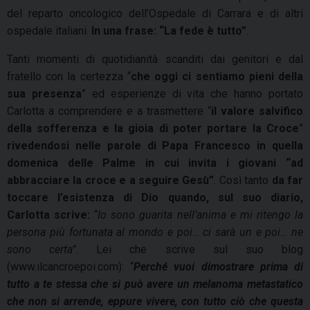
del reparto oncologico dell’Ospedale di Carrara e di altri
ospedale italiani.
In una frase: “La fede è tutto”
.
Tanti momenti di quotidianità scanditi dai genitori e dal
fratello con la certezza “
che oggi ci sentiamo pieni della
sua presenza
” ed esperienze di vita che hanno portato
Carlotta a comprendere e a trasmettere “
il valore salvifico
della sofferenza e la gioia di poter portare la Croce
”
rivedendosi nelle parole di Papa Francesco in quella
domenica delle Palme in cui invita i giovani “ad
abbracciare la croce e a seguire Gesù”
. Così tanto
da far
toccare l’esistenza di Dio quando, sul suo diario,
Carlotta scrive:
“
Io sono guarita nell’anima e mi ritengo la
persona più fortunata al mondo e poi… ci sarà un e poi… ne
sono certa”
. Lei che scrive sul suo blog
(www.ilcancroepoi.com): “
Perché vuoi dimostrare prima di
tutto a te stessa che si può avere un melanoma metastatico
che non si arrende, eppure vivere, con tutto ciò che questa