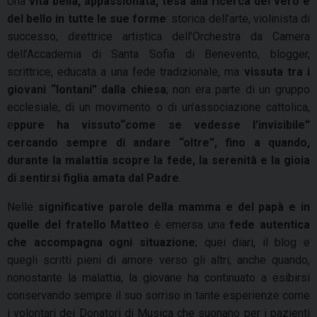
Una
vita bella, appassionata, tesa alla ricerca del vero e
del bello in tutte le sue forme
: storica dell’arte, violinista di
successo, direttrice artistica dell’Orchestra da Camera
dell’Accademia di Santa Sofia di Benevento, blogger,
scrittrice, educata a una fede tradizionale, ma
vissuta tra i
giovani “lontani” dalla chiesa
; non era parte di un gruppo
ecclesiale, di un movimento o di un’associazione cattolica,
e
ppure ha vissuto“come se vedesse l’invisibile”
cercando sempre di andare “oltre”, fino a quando,
durante la malattia scopre la fede, la serenità e la gioia
di sentirsi figlia amata dal Padre
.
Nelle
significative parole della mamma e del papà e in
quelle del fratello Matteo
è emersa una
fede autentica
che accompagna ogni situazione
; quei diari, il blog e
quegli scritti pieni di amore verso gli altri; anche quando,
nonostante la malattia, la giovane ha continuato a esibirsi
conservando sempre il suo sorriso in tante esperienze come
i volontari dei Donatori di Musica che suonano per i pazienti