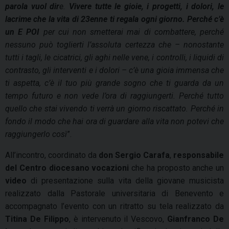
parola vuol dir
e.
Vivere tutte le gioie, i progetti, i dolori, le
lacrime che la vita di 23enne ti regala ogni giorno.
Perché c’è
un E POI
per cui non smetterai mai di combattere, perché
nessuno può toglierti l’assoluta certezza che – nonostante
tutti i tagli, le cicatrici, gli aghi nelle vene, i controlli, i liquidi di
contrasto, gli interventi e i dolori – c’è una gioia immensa che
ti aspetta, c’è il tuo più grande sogno che ti guarda da un
tempo futuro e non vede l’ora di raggiungerti. Perché tutto
quello che stai vivendo ti verrà un giorno riscattato. Perché in
fondo il modo che hai ora di guardare alla vita
non potevi che
raggiungerlo così
”.
All’incontro, coordinato da
don Sergio Carafa
,
responsabile
del Centro diocesano vocazioni
che ha proposto anche un
video
di presentazione sulla vita della giovane musicista
realizzato dalla Pastorale universitaria di Benevento e
accompagnato l’evento con un ritratto su tela realizzato da
Titina De Filippo
, è intervenuto il Vescovo,
Gianfranco De