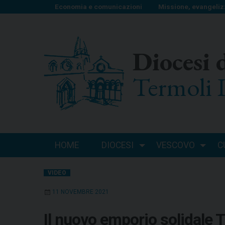
S
Economia e comunicazioni
Missione, evangeliz
k
i
p
Diocesi 
t
o
Termoli 
c
o
n
t
e
n
HOME
DIOCESI
VESCOVO
C
t
VIDEO
11 NOVEMBRE 2021
Il nuovo emporio solidale 