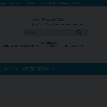
na integrale
Patrimonio artistico e beni culturali
venerdì 07 agosto 2026
Santi Sisto II, papa, e compagni, martiri
Cerca
PRIVACY
CONTATTI
ORARI MESSE
POLICY
DOWNLOAD
 LAICI
OPERE SEGNO