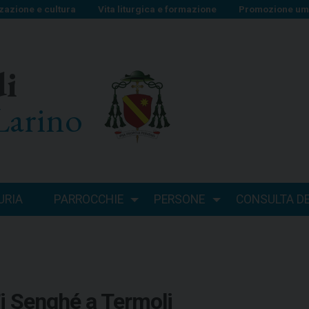
zazione e cultura
Vita liturgica e formazione
Promozione uma
di
Larino
URIA
PARROCCHIE
PERSONE
CONSULTA DEI
Ti Senghé a Termoli