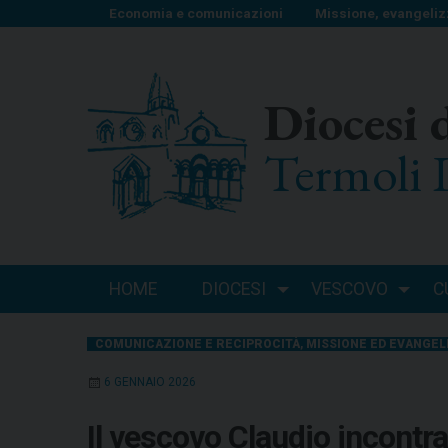
S
Economia e comunicazioni
Missione, evangeliz
k
i
p
Diocesi 
t
o
Termoli 
c
o
n
t
e
n
HOME
DIOCESI
VESCOVO
C
t
COMUNICAZIONE E RECIPROCITÀ
,
MISSIONE ED EVANGEL
6 GENNAIO 2026
Il vescovo Claudio incontra