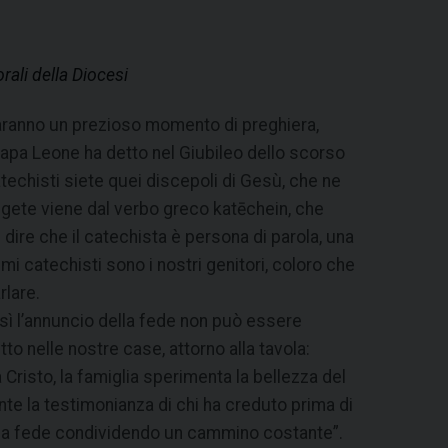
ali della Diocesi
aranno un prezioso momento di preghiera,
apa Leone ha detto nel Giubileo dello scorso
atechisti siete quei discepoli di Gesù, che ne
lgete viene dal verbo greco katēchein, che
l dire che il catechista è persona di parola, una
imi catechisti sono i nostri genitori, coloro che
rlare.
ì l’annuncio della fede non può essere
to nelle nostre case, attorno alla tavola:
Cristo, la famiglia sperimenta la bellezza del
te la testimonianza di chi ha creduto prima di
nella fede condividendo un cammino costante”.