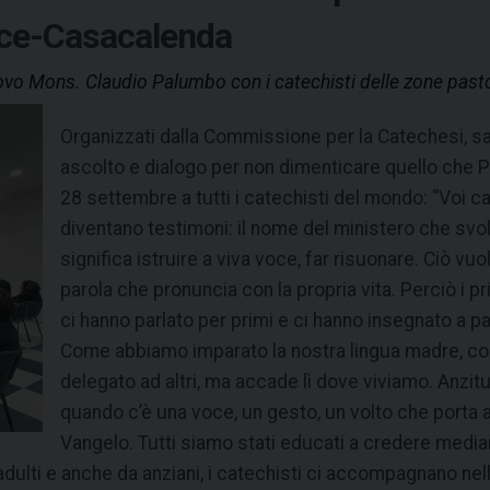
ce-Casacalenda
ovo Mons. Claudio Palumbo con i catechisti delle zone pastor
Organizzati dalla Commissione per la Catechesi, s
ascolto e dialogo per non dimenticare quello che P
28 settembre a tutti i catechisti del mondo: “Voi c
diventano testimoni: il nome del ministero che svo
significa istruire a viva voce, far risuonare. Ciò vuo
parola che pronuncia con la propria vita. Perciò i pr
ci hanno parlato per primi e ci hanno insegnato a pa
Come abbiamo imparato la nostra lingua madre, cos
delegato ad altri, ma accade lì dove viviamo. Anzitut
quando c’è una voce, un gesto, un volto che porta a 
Vangelo. Tutti siamo stati educati a credere median
a adulti e anche da anziani, i catechisti ci accompagnano 