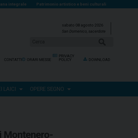
na integrale
Patrimonio artistico e beni culturali
sabato 08 agosto 2026
San Domenico, sacerdote
Cerca
PRIVACY
CONTATTI
ORARI MESSE
POLICY
DOWNLOAD
 LAICI
OPERE SEGNO
 di Montenero-