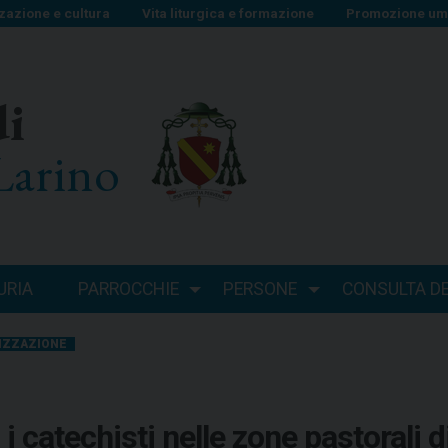
zazione e cultura
Vita liturgica e formazione
Promozione uma
di
Larino
URIA
PARROCCHIE
PERSONE
CONSULTA DEI
IZZAZIONE
 i catechisti nelle zone pastorali