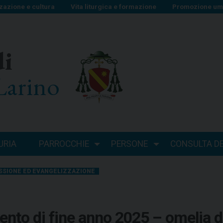
zazione e cultura
Vita liturgica e formazione
Promozione uma
di
Larino
URIA
PARROCCHIE
PERSONE
CONSULTA DEI
SSIONE ED EVANGELIZZAZIONE
ento di fine anno 2025 – omelia d