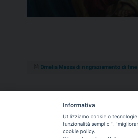
Omelia Messa di ringraziamento di fin
Informativa
«
Settimana unità cristiani, a Termoli celebrazione d
Diocesi Ortodossa d’Italia
Utilizziamo cookie o tecnologie s
funzionalità semplici", "miglior
cookie policy.