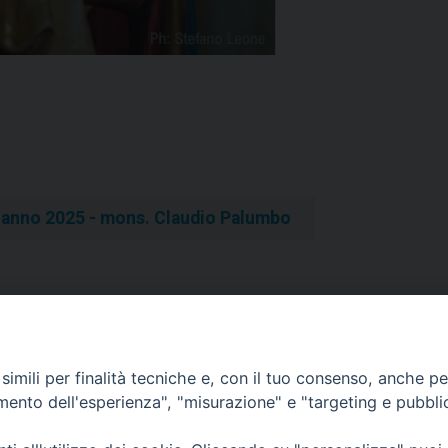
e anno 2025 - mons. Claudio Palumbo
ei vespri di San Timoteo con la
Messa del primo gennaio sotto
imili per finalità tecniche e, con il tuo consenso, anche per 
amento dell'esperienza", "misurazione" e "targeting e pubbli