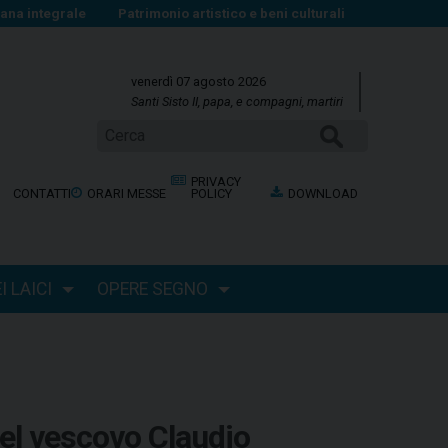
na integrale
Patrimonio artistico e beni culturali
venerdì 07 agosto 2026
Santi Sisto II, papa, e compagni, martiri
Cerca
PRIVACY
CONTATTI
ORARI MESSE
POLICY
DOWNLOAD
 LAICI
OPERE SEGNO
el vescovo Claudio