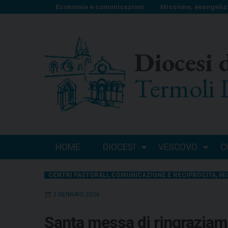
S
Economia e comunicazioni
Missione, evangeliz
k
i
p
Diocesi 
t
o
Termoli 
c
o
n
t
e
n
HOME
DIOCESI
VESCOVO
C
t
CENTRI PASTORALI
,
COMUNICAZIONE E RECIPROCITÀ
,
MI
2 GENNAIO 2026
Santa messa di ringraziam