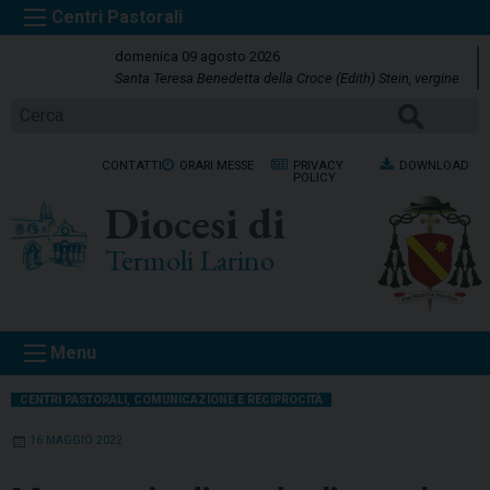
S
k
domenica 09 agosto 2026
i
Santa Teresa Benedetta della Croce (Edith) Stein, vergine
p
Cerca
t
o
CONTATTI
ORARI MESSE
PRIVACY
DOWNLOAD
c
POLICY
o
Diocesi di
n
t
Termoli Larino
e
n
t
Menu
CENTRI PASTORALI
,
COMUNICAZIONE E RECIPROCITÀ
16 MAGGIO 2022