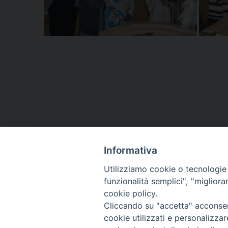
Informativa
«
Papa Francesco nomina Giuseppe Mammarella Cava
Utilizziamo cookie o tecnologie s
Gregorio Magno
funzionalità semplici", "miglior
cookie policy.
Cliccando su "accetta" acconsent
cookie utilizzati e personalizza