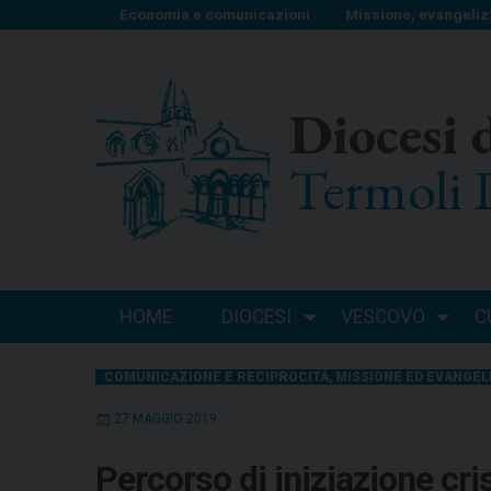
S
Economia e comunicazioni
Missione, evangeliz
k
i
p
Diocesi 
t
o
Termoli 
c
o
n
t
e
n
HOME
DIOCESI
VESCOVO
C
t
COMUNICAZIONE E RECIPROCITÀ
,
MISSIONE ED EVANGEL
27 MAGGIO 2019
Percorso di iniziazione cris