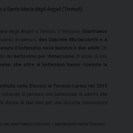
e a Santa Maria degli Angeli (Termoli)
ria degli Angeli a Termoli, il Vescovo,
Gianfranco
nsieme al parroco,
don Gabriele Morlacchetti e a
cevuto il battesimo nove bambini e due adulti
. Un
llo del
battesimo per immersione
di alcuni di loro
umene, che oltre al battesimo hanno ricevuto la
 istituito nella Diocesi di Termoli-Larino nel 2013
 richieste di persone non battezzate di aderire alla
della durata di due anni per una discreta conoscenza
i sei anni hanno ricevuto i sacramenti nella Diocesi.