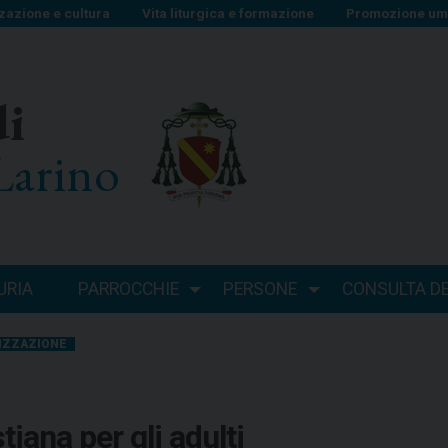
zazione e cultura
Vita liturgica e formazione
Promozione uma
di
Larino
URIA
PARROCCHIE
PERSONE
CONSULTA DEI
IZZAZIONE
tiana per gli adulti