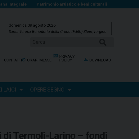
na integrale
Patrimonio artistico e beni culturali
domenica 09 agosto 2026
Santa Teresa Benedetta della Croce (Edith) Stein, vergine
Cerca
PRIVACY
CONTATTI
ORARI MESSE
POLICY
DOWNLOAD
 LAICI
OPERE SEGNO
i di Termoli-Larino – fondi