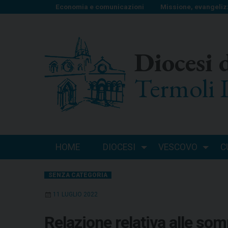
S
Economia e comunicazioni
Missione, evangeliz
k
i
p
Diocesi 
t
o
Termoli 
c
o
n
t
e
n
HOME
DIOCESI
VESCOVO
C
t
SENZA CATEGORIA
11 LUGLIO 2022
Relazione relativa alle som