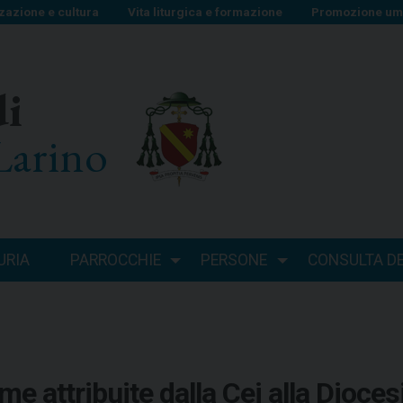
zazione e cultura
Vita liturgica e formazione
Promozione uma
di
Larino
URIA
PARROCCHIE
PERSONE
CONSULTA DEI
me attribuite dalla Cei alla Dioces