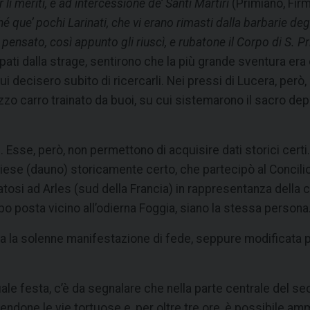
r li meriti, e ad intercessione de’ Santi Martiri
(Primiano, Fir
 que’ pochi Larinati, che vi erano rimasti dalla barbarie degl
sato, così appunto gli riuscì, e rubatone il Corpo di S. Prim
pati dalla strage, sentirono che la più grande sventura era 
cui decisero subito di ricercarli. Nei pressi di Lucera, per
zo carro trainato da buoi, su cui sistemarono il sacro depos
 Esse, però, non permettono di acquisire dati storici certi
iese (dauno) storicamente certo, che partecipò al Concilio 
tosi ad Arles (sud della Francia) in rappresentanza della co
empo posta vicino all’odierna Foggia, siano la stessa persona
bra la solenne manifestazione di fede, seppure modificata 
le festa, c’è da segnalare che nella parte centrale del sec
rendone le vie tortuose e, per oltre tre ore, è possibile a