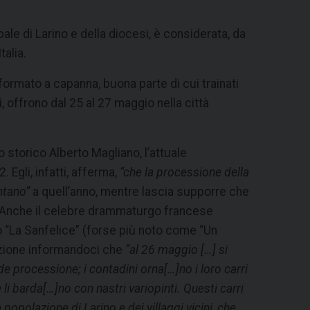
ale di Larino e della diocesi, è considerata, da
talia.
 formato a capanna, buona parte di cui trainati
i, offrono dal 25 al 27 maggio nella città
o storico Alberto Magliano, l’attuale
 Egli, infatti, afferma,
“che la processione della
ntano”
a quell’anno, mentre lascia supporre che
. Anche il celebre drammaturgo francese
“La Sanfelice” (forse più noto come “Un
tazione informandoci che
“al 26 maggio […] si
 processione; i contadini orna[…]no i loro carri
e li barda[…]no con nastri variopinti. Questi carri
opolazione di Larino e dei villaggi vicini, che