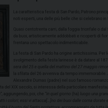
La caratteristica festa di San Pardo, Patrono princip
noti esperti, una delle più belle che si celebrano in I
Quasi centotrenta carri, dalla foggia trionfale o dal
da buoi, artisticamente addobbati e ricoperti di fior
frentana uno spettacolo indimenticabile.
La festa di San Pardo ha origine antichissima. Per l
svolgimento della festa larinese è da datare al 1872.
sera del 25 e quella del mattino del 27 maggio rimo
la sfilata del 26 avveniva da tempo immemorabile
Alexandre Dumas (padre) nel suo famoso romanzo 
nta del XIX secolo, si interessa della particolare manifes
”
, aggiungendo, poi, che
“in quel giorno
(ha)
luogo una grande
tutti i colori; essi vi attacca[…]no dei buoi dalle corna dorate 
ittà il busto del Santo protettore, accompagnato da tutta la p