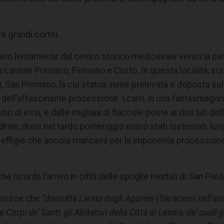
re grandi cortei.
viano lentamente dal centro storico medioevale verso la par
e Larinati Primiano, Firmiano e Casto. In questa località, sui
 San Primiano, la cui statua viene prelevata e deposta sull’
ll’affascinante processione. I carri, in una fantasmagoria
 di essi, e dalle migliaia di fiaccole poste ai due lati dell
e, dove nel tardo pomeriggio erano stati sistemati, lungo l
ltima effigie che ancora mancava per la imponente processione
hé ricorda l’arrivo in città delle spoglie mortali di San Par
ferisce che
“distrutta Larino dagli Agareni
(Saraceni)
nell’an
e Corpi de’ Santi, gli Abitatori della Città di Lesina, de’ qual