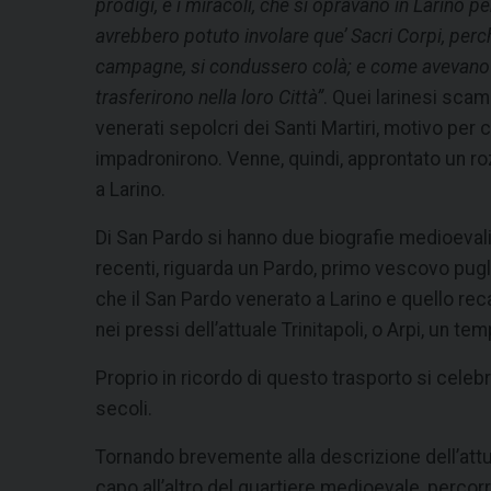
prodigi, e i miracoli, che si opravano in Larino pe
avrebbero potuto involare que’ Sacri Corpi, perché
campagne, si condussero colà; e come avevano pen
trasferirono nella loro Città”
. Quei larinesi scam
venerati sepolcri dei Santi Martiri, motivo per 
impadronirono. Venne, quindi, approntato un roz
a Larino.
Di San Pardo si hanno due biografie medioevali.
recenti, riguarda un Pardo, primo vescovo pugl
che il San Pardo venerato a Larino e quello reca
nei pressi dell’attuale Trinitapoli, o Arpi, un t
Proprio in ricordo di questo trasporto si cele
secoli.
Tornando brevemente alla descrizione dell’attua
capo all’altro del quartiere medioevale, percor