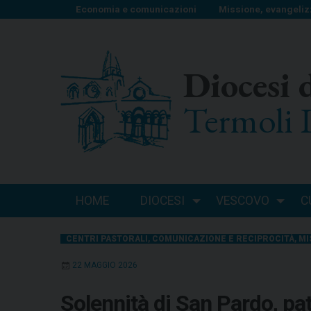
S
Economia e comunicazioni
Missione, evangeliz
k
i
p
Diocesi 
t
o
Termoli 
c
o
n
t
e
n
HOME
DIOCESI
VESCOVO
C
t
CENTRI PASTORALI
,
COMUNICAZIONE E RECIPROCITÀ
,
MI
22 MAGGIO 2026
Solennità di San Pardo, pat