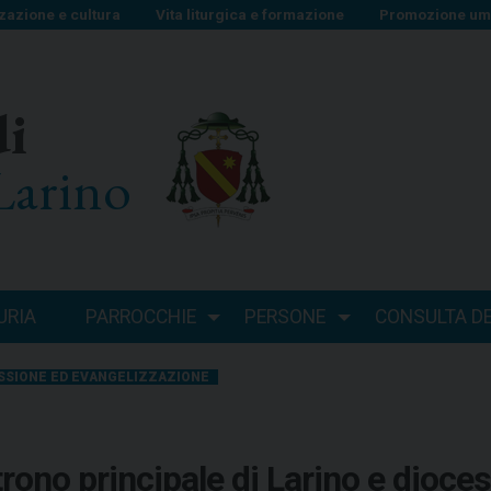
zazione e cultura
Vita liturgica e formazione
Promozione uma
di
Larino
URIA
PARROCCHIE
PERSONE
CONSULTA DEI
SSIONE ED EVANGELIZZAZIONE
rono principale di Larino e dioces