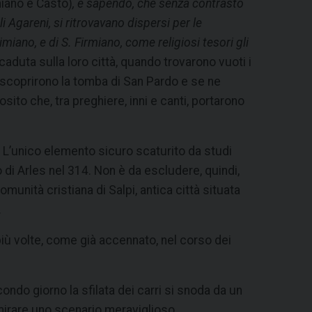
miano e Casto)
, e sapendo, che senza contrasto
i Agareni, si ritrovavano dispersi per le
iano, e di S. Firmiano, come religiosi tesori gli
caduta sulla loro città, quando trovarono vuoti i
ò, scoprirono la tomba di San Pardo e se ne
ito che, tra preghiere, inni e canti, portarono
. L’unico elemento sicuro scaturito da studi
di Arles nel 314. Non è da escludere, quindi,
munità cristiana di Salpi, antica città situata
.
più volte, come già accennato, nel corso dei
ondo giorno la sfilata dei carri si snoda da un
mmirare uno scenario meraviglioso.