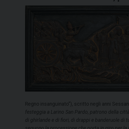
Regno insanguinato”), scritto negli anni Sessa
festeggia a Larino San Pardo, patrono della città
di ghirlande e di fiori, di drappi e banderuole di 
seguono la processione che porta in giro per la c