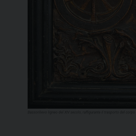
Bassorilievo ligneo del XIV secolo, raffigurante il trasporto del corpo