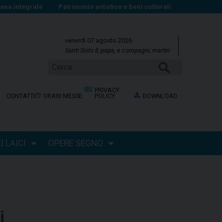
na integrale
Patrimonio artistico e beni culturali
venerdì 07 agosto 2026
Santi Sisto II, papa, e compagni, martiri
Cerca
PRIVACY
CONTATTI
ORARI MESSE
POLICY
DOWNLOAD
 LAICI
OPERE SEGNO
i