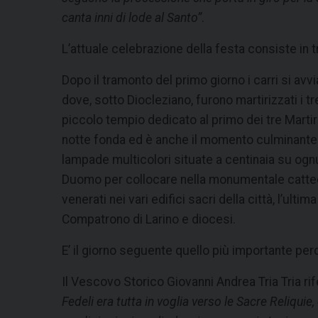
canta inni di lode al Santo”
.
L’attuale celebrazione della festa consiste in t
Dopo il tramonto del primo giorno i carri si av
dove, sotto Diocleziano, furono martirizzati i tr
piccolo tempio dedicato al primo dei tre Martiri,
notte fonda ed è anche il momento culminante de
lampade multicolori situate a centinaia su ognuno
Duomo per collocare nella monumentale cattedral
venerati nei vari edifici sacri della città, l’u
Compatrono di Larino e diocesi.
E’ il giorno seguente quello più importante perc
Il Vescovo Storico Giovanni Andrea Tria Tria ri
Fedeli era tutta in voglia verso le Sacre Reliquie, 