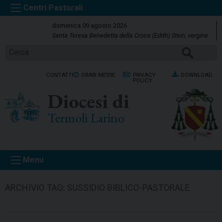
S
k
domenica 09 agosto 2026
i
Santa Teresa Benedetta della Croce (Edith) Stein, vergine
p
CERCA
t
o
CONTATTI
ORARI MESSE
PRIVACY
DOWNLOAD
c
POLICY
o
Diocesi di
n
t
Termoli Larino
e
n
t
Menu
ARCHIVIO TAG:
SUSSIDIO BIBLICO-PASTORALE