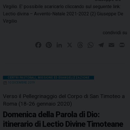
Virgilio. E’ possibile scaricarlo cliccando sul seguente link:
Lectio divina – Avvento-Natale 2021-2022 (2) Giuseppe De
Virgilio
condividi su
F
P
L
X
T
W
T
E
P
a
i
i
h
h
e
m
r
c
n
n
r
a
l
a
i
e
t
k
e
t
e
i
n
b
e
e
a
s
g
l
t
CENTRI PASTORALI
,
MISSIONE ED EVANGELIZZAZIONE
10 DICEMBRE 2019
o
r
d
d
A
r
o
e
I
s
p
a
Verso il Pellegrinaggio del Corpo di San Timoteo a
k
s
n
p
m
Roma (18-26 gennaio 2020)
t
Domenica della Parola di Dio:
itinerario di Lectio Divine Timoteane