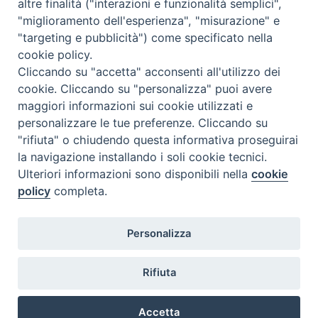
altre finalità ("interazioni e funzionalità semplici",
"miglioramento dell'esperienza", "misurazione" e
"targeting e pubblicità") come specificato nella
cookie policy.
Cliccando su "accetta" acconsenti all'utilizzo dei
condividi su
cookie. Cliccando su "personalizza" puoi avere
maggiori informazioni sui cookie utilizzati e
F
P
L
X
T
W
T
E
P
personalizzare le tue preferenze. Cliccando su
a
i
i
h
h
e
m
r
"rifiuta" o chiudendo questa informativa proseguirai
c
n
n
r
a
l
a
i
la navigazione installando i soli cookie tecnici.
e
t
k
e
t
e
i
n
P
Ulteriori informazioni sono disponibili nella
cookie
o
b
e
e
a
s
g
l
t
policy
completa.
s
o
r
d
d
A
r
t
Diocesi di Termoli-Larino
o
e
I
s
p
a
Personalizza
Piazza Sant'Antonio, 6
N
k
s
n
p
m
86039 Termoli (CB)
a
t
Rifiuta
v
Curia Vescovile
Piazza Sant'Antonio, 6
i
86039 Termoli- Campobasso (CB)
Accetta
Tel: 0875 707148
g