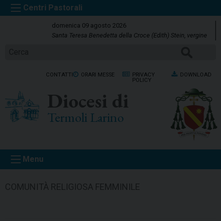
S
k
domenica 09 agosto 2026
i
Santa Teresa Benedetta della Croce (Edith) Stein, vergine
p
CERCA
t
o
CONTATTI
ORARI MESSE
PRIVACY
DOWNLOAD
c
POLICY
o
Diocesi di
n
t
Termoli Larino
e
n
t
Menu
COMUNITÀ RELIGIOSA FEMMINILE