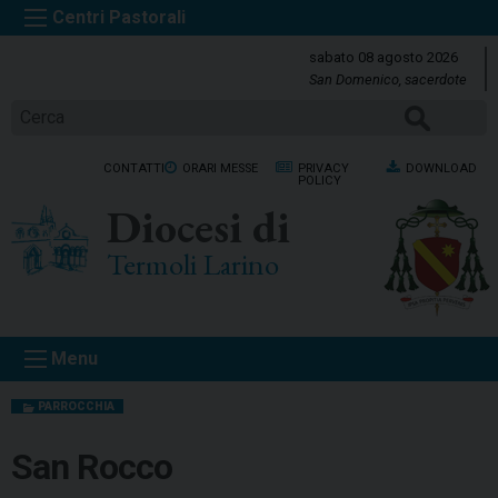
S
k
sabato 08 agosto 2026
i
San Domenico, sacerdote
p
Cerca
t
o
CONTATTI
ORARI MESSE
PRIVACY
DOWNLOAD
c
POLICY
o
Diocesi di
n
t
Termoli Larino
e
n
t
Menu
PARROCCHIA
San Rocco