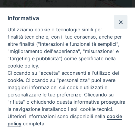
Informativa
Utilizziamo cookie o tecnologie simili per
finalità tecniche e, con il tuo consenso, anche per
Leaflet
| Map data ©
OpenStreetMap
contributors
altre finalità ("interazioni e funzionalità semplici",
"miglioramento dell'esperienza", "misurazione" e
86038 Petacciato Molise Italia
"targeting e pubblicità") come specificato nella
cookie policy.
condividi su
Cliccando su "accetta" acconsenti all'utilizzo dei
cookie. Cliccando su "personalizza" puoi avere
F
P
L
X
T
W
T
E
P
maggiori informazioni sui cookie utilizzati e
a
i
i
h
h
e
m
r
personalizzare le tue preferenze. Cliccando su
c
n
n
r
a
l
a
i
"rifiuta" o chiudendo questa informativa proseguirai
e
t
k
e
t
e
i
n
la navigazione installando i soli cookie tecnici.
b
e
e
a
s
g
l
t
Ulteriori informazioni sono disponibili nella
cookie
o
r
d
d
A
r
policy
completa.
o
e
I
s
p
a