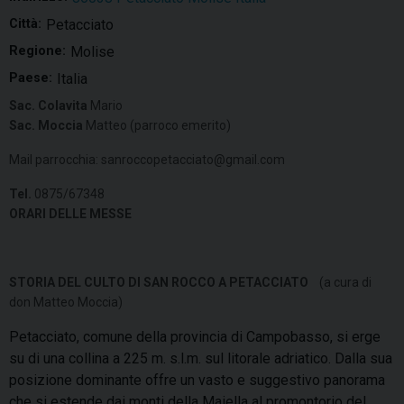
Città:
Petacciato
Regione:
Molise
Paese:
Italia
Sac. Colavita
Mario
Sac. Moccia
Matteo (parroco emerito)
Mail parrocchia: sanroccopetacciato@gmail.com
Tel.
0875/67348
ORARI DELLE MESSE
STORIA DEL CULTO DI SAN ROCCO A PETACCIATO
(a cura di
don Matteo Moccia)
Petacciato, comune della provincia di Campobasso, si erge
su di una collina a 225 m. s.l.m. sul litorale adriatico. Dalla sua
posizione dominante offre un vasto e suggestivo panorama
che si estende dai monti della Maiella al promontorio del