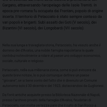
Gargano, attraversando l’arcipelago delle Isole Tremiti. In
epoca pre-romana fu occupata dai Frentani, popolo di origine
incerta. Il territorio di Petacciato è stato sempre conteso da
vari popoli e briganti. Subì assalti dei Goti (V secolo), dei
Bizantini (VI secolo), dei Longobardi (VII secolo).
Nella sua lunga e travagliata storia, Petacciato, ha vissuto anche il
dominio dei d’Avalos, una nobile famiglia napoletana la quale
contribuì notevolmente a ridare al paese uno sviluppo economico,
sociale, culturale e religioso.
Petacciato, nella sua millenaria storia, come si può evincere da
queste brevi notizie, lo si può comunque definire un paese
“giovane”, se si tiene conto del fatto che è divenuto un Comune
autonomo solo il 30 dicembre del 1923, distaccandosi da Guglionesi.
Da fonti antiche acquisite presso la Biblioteca Nazionale di Napoli,
presso l’archivio privato della famiglia d’Avalos, feudatari di
Petacciato, con molta certezza pare che il culto di San Rocco a