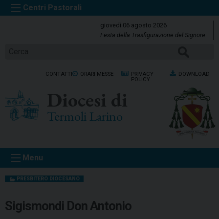
S
k
giovedì 06 agosto 2026
i
Festa della Trasfigurazione del Signore
p
Cerca
t
o
CONTATTI
ORARI MESSE
PRIVACY
DOWNLOAD
c
POLICY
o
Diocesi di
n
t
Termoli Larino
e
n
t
Menu
PRESBITERO DIOCESANO
Sigismondi Don Antonio