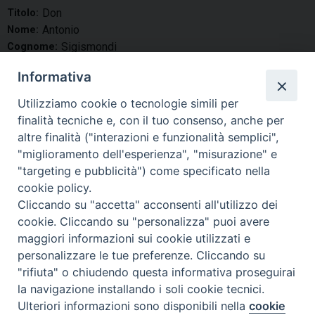
Don
Titolo:
Antonio
Nome:
Sigismondi
Cognome:
Presbitero diocesano
Tipo:
Informativa
15-09-1943
Data di nascita:
20-12-1969
Data ordinazione:
Utilizziamo cookie o tecnologie simili per
Residenza:
Cappellano Casa per anziani “Villa Santa Maria”
finalità tecniche e, con il tuo consenso, anche per
altre finalità ("interazioni e funzionalità semplici",
condividi su
"miglioramento dell'esperienza", "misurazione" e
"targeting e pubblicità") come specificato nella
F
P
L
X
T
W
T
E
P
cookie policy.
a
i
i
h
h
e
m
r
Cliccando su "accetta" acconsenti all'utilizzo dei
c
n
n
r
a
l
a
i
cookie. Cliccando su "personalizza" puoi avere
e
t
k
e
t
e
i
n
maggiori informazioni sui cookie utilizzati e
«
Rucci Don Alessio
Sticca Don Alessandro
b
e
e
a
s
g
l
t
personalizzare le tue preferenze. Cliccando su
»
"rifiuta" o chiudendo questa informativa proseguirai
o
r
d
d
A
r
la navigazione installando i soli cookie tecnici.
o
e
I
s
p
a
Ulteriori informazioni sono disponibili nella
cookie
k
s
n
p
m