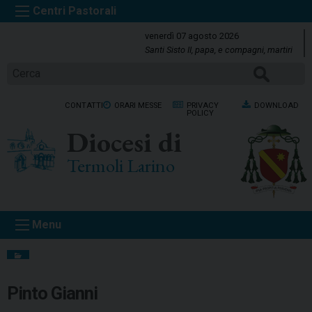
S
k
venerdì 07 agosto 2026
i
Santi Sisto II, papa, e compagni, martiri
p
Cerca
t
o
CONTATTI
ORARI MESSE
PRIVACY
DOWNLOAD
c
POLICY
o
Diocesi di
n
t
Termoli Larino
e
n
t
Menu
Pinto Gianni