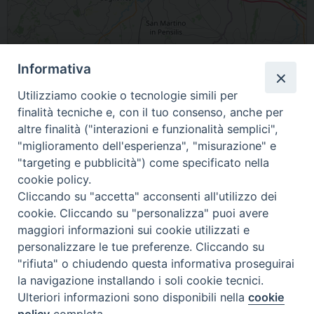
Informativa
Leaflet
| Map data ©
OpenStreetMap
contributors
Utilizziamo cookie o tecnologie simili per
86039 Termoli Molise Italia
finalità tecniche e, con il tuo consenso, anche per
altre finalità ("interazioni e funzionalità semplici",
condividi su
"miglioramento dell'esperienza", "misurazione" e
"targeting e pubblicità") come specificato nella
F
P
L
X
T
W
T
E
P
cookie policy.
a
i
i
h
h
e
m
r
Cliccando su "accetta" acconsenti all'utilizzo dei
c
n
n
r
a
l
a
i
cookie. Cliccando su "personalizza" puoi avere
e
t
k
e
t
e
i
n
maggiori informazioni sui cookie utilizzati e
«
De Lena Paola
D'Adderio Antonio
b
e
e
a
s
g
l
t
personalizzare le tue preferenze. Cliccando su
»
o
r
d
d
A
r
"rifiuta" o chiudendo questa informativa proseguirai
la navigazione installando i soli cookie tecnici.
o
e
I
s
p
a
Ulteriori informazioni sono disponibili nella
cookie
k
s
n
p
m
policy
completa.