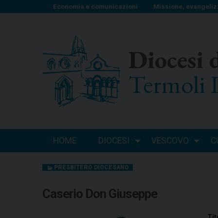
S
Economia e comunicazioni
Missione, evangeliz
k
i
p
Diocesi 
t
o
Termoli 
c
o
n
t
e
n
HOME
DIOCESI
VESCOVO
C
t
PRESBITERO DIOCESANO
Caserio Don Giuseppe
Tit