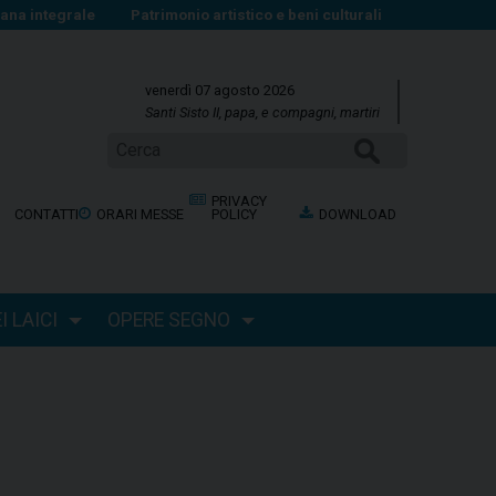
na integrale
Patrimonio artistico e beni culturali
venerdì 07 agosto 2026
Santi Sisto II, papa, e compagni, martiri
Cerca
PRIVACY
CONTATTI
ORARI MESSE
POLICY
DOWNLOAD
 LAICI
OPERE SEGNO