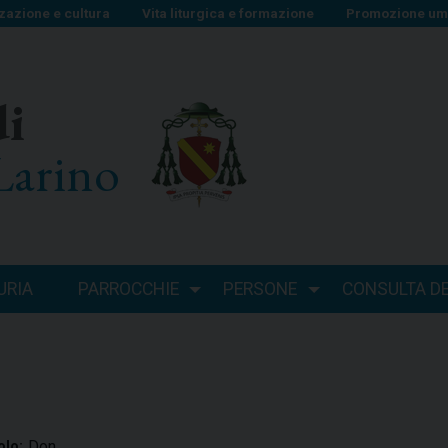
zazione e cultura
Vita liturgica e formazione
Promozione uma
di
Larino
URIA
PARROCCHIE
PERSONE
CONSULTA DEI
Don
olo: