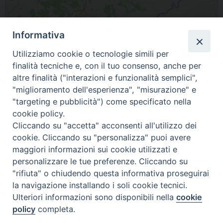
Informativa
Leaflet
| Map data ©
OpenStreetMap
contributors
Utilizziamo cookie o tecnologie simili per
86035 Larino Molise Italia
finalità tecniche e, con il tuo consenso, anche per
altre finalità ("interazioni e funzionalità semplici",
condividi su
"miglioramento dell'esperienza", "misurazione" e
"targeting e pubblicità") come specificato nella
F
P
L
X
T
W
T
E
P
cookie policy.
a
i
i
h
h
e
m
r
Cliccando su "accetta" acconsenti all'utilizzo dei
c
n
n
r
a
l
a
i
cookie. Cliccando su "personalizza" puoi avere
e
t
k
e
t
e
i
n
maggiori informazioni sui cookie utilizzati e
«
Tufilli Don Nicola
Floro Vito
b
e
e
a
s
g
l
t
personalizzare le tue preferenze. Cliccando su
»
"rifiuta" o chiudendo questa informativa proseguirai
o
r
d
d
A
r
la navigazione installando i soli cookie tecnici.
o
e
I
s
p
a
Ulteriori informazioni sono disponibili nella
cookie
k
s
n
p
m
policy
completa.
t