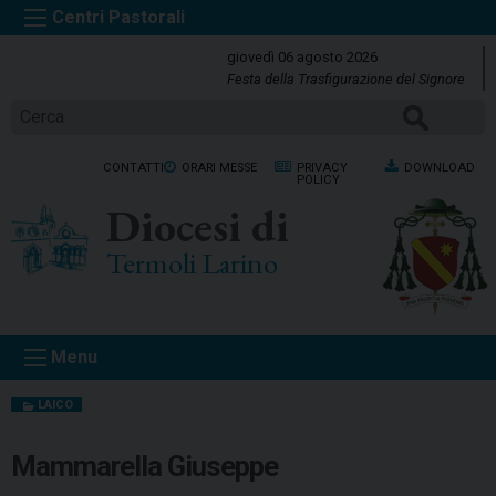
S
k
giovedì 06 agosto 2026
i
Festa della Trasfigurazione del Signore
p
Cerca
t
o
CONTATTI
ORARI MESSE
PRIVACY
DOWNLOAD
c
POLICY
o
Diocesi di
n
t
Termoli Larino
e
n
t
Menu
LAICO
Mammarella Giuseppe