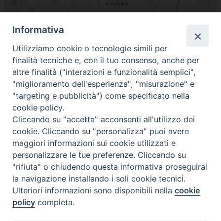
Informativa
Leaflet
| Map data ©
OpenStreetMap
contributors
Utilizziamo cookie o tecnologie simili per
86039 Termoli Molise Italia
finalità tecniche e, con il tuo consenso, anche per
altre finalità ("interazioni e funzionalità semplici",
condividi su
"miglioramento dell'esperienza", "misurazione" e
"targeting e pubblicità") come specificato nella
F
P
L
X
T
W
T
E
P
cookie policy.
a
i
i
h
h
e
m
r
Cliccando su "accetta" acconsenti all'utilizzo dei
c
n
n
r
a
l
a
i
cookie. Cliccando su "personalizza" puoi avere
e
t
k
e
t
e
i
n
maggiori informazioni sui cookie utilizzati e
«
Occhionero Fabrizio Michele
De Lena Paola
b
e
e
a
s
g
l
t
personalizzare le tue preferenze. Cliccando su
»
o
r
d
d
A
r
"rifiuta" o chiudendo questa informativa proseguirai
la navigazione installando i soli cookie tecnici.
o
e
I
s
p
a
Ulteriori informazioni sono disponibili nella
cookie
k
s
n
p
m
policy
completa.
t