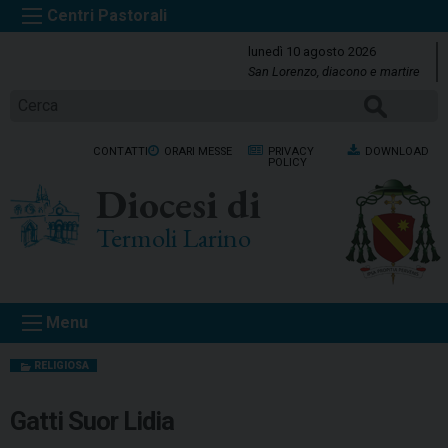
S
k
lunedì 10 agosto 2026
i
San Lorenzo, diacono e martire
p
Cerca
t
o
CONTATTI
ORARI MESSE
PRIVACY
DOWNLOAD
c
POLICY
o
Diocesi di
n
t
Termoli Larino
e
n
t
Menu
RELIGIOSA
Gatti Suor Lidia