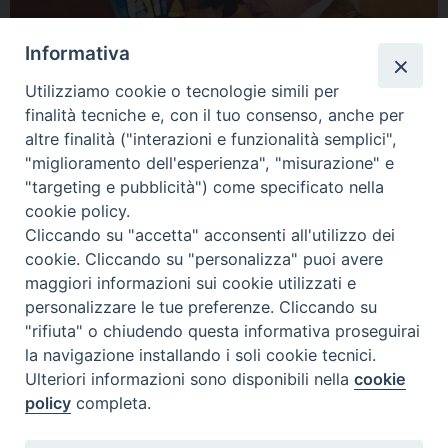
Informativa
Utilizziamo cookie o tecnologie simili per
finalità tecniche e, con il tuo consenso, anche per
altre finalità ("interazioni e funzionalità semplici",
"miglioramento dell'esperienza", "misurazione" e
"targeting e pubblicità") come specificato nella
cookie policy.
Cliccando su "accetta" acconsenti all'utilizzo dei
condividi su
cookie. Cliccando su "personalizza" puoi avere
maggiori informazioni sui cookie utilizzati e
F
P
L
X
T
W
T
E
P
personalizzare le tue preferenze. Cliccando su
a
i
i
h
h
e
m
r
"rifiuta" o chiudendo questa informativa proseguirai
c
n
n
r
a
l
a
i
la navigazione installando i soli cookie tecnici.
« Pagina precedente
Pagina successiva »
e
t
k
e
t
e
i
n
Ulteriori informazioni sono disponibili nella
cookie
b
e
e
a
s
g
l
t
policy
completa.
o
r
d
d
A
r
Diocesi di Termoli-Larino