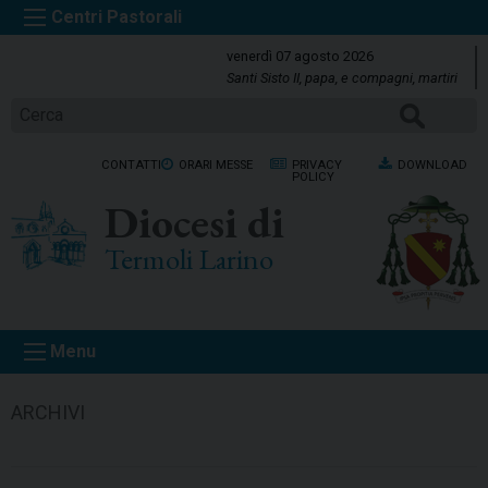
S
k
venerdì 07 agosto 2026
i
Santi Sisto II, papa, e compagni, martiri
p
CERCA
t
o
CONTATTI
ORARI MESSE
PRIVACY
DOWNLOAD
c
POLICY
o
Diocesi di
n
t
Termoli Larino
e
n
t
Menu
ARCHIVI