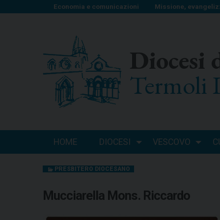
S
Economia e comunicazioni
Missione, evangeliz
k
i
p
Diocesi 
t
o
Termoli 
c
o
n
t
e
n
HOME
DIOCESI
VESCOVO
C
t
PRESBITERO DIOCESANO
Mucciarella Mons. Riccardo