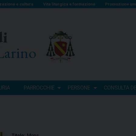
zazione e cultura
Vita liturgica e formazione
Promozione uma
di
Larino
URIA
PARROCCHIE
PERSONE
CONSULTA DEI
Mons.
Titolo: