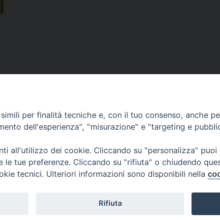
imili per finalità tecniche e, con il tuo consenso, anche per 
amento dell'esperienza", "misurazione" e "targeting e pubbli
i all'utilizzo dei cookie. Cliccando su "personalizza" puoi
re le tue preferenze. Cliccando su "rifiuta" o chiudendo que
okie tecnici. Ulteriori informazioni sono disponibili nella
coo
Curia Vescovile
ermoli-Larino
Piazza Sant'Antonio, 6
ant'Antonio, 6
86039 Termoli- Campo
9 Termoli (CB)
Tel: 0875 707148
Rifiuta
Mail: curia@termolilarin