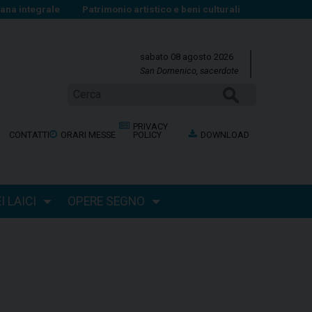
na integrale
Patrimonio artistico e beni culturali
sabato 08 agosto 2026
San Domenico, sacerdote
Cerca
PRIVACY
CONTATTI
ORARI MESSE
POLICY
DOWNLOAD
 LAICI
OPERE SEGNO