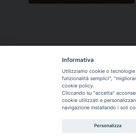
Informativa
«
Boccardo Mons. Angiolino
Utilizziamo cookie o tecnologie s
funzionalità semplici", "miglior
cookie policy.
Cliccando su "accetta" acconsent
cookie utilizzati e personalizza
navigazione installando i soli co
Diocesi di T
Piazza S
8603
Personalizza