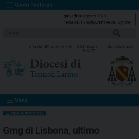
S
k
giovedì 06 agosto 2026
i
Festa della Trasfigurazione del Signore
p
Cerca
t
o
CONTATTI
ORARI MESSE
PRIVACY
DOWNLOAD
c
POLICY
o
Diocesi di
n
t
Termoli Larino
e
n
t
Menu
AGENDA PASTORALE
Gmg di Lisbona, ultimo