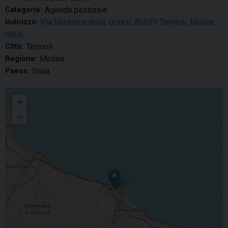
Agenda pastorale
Categorie:
Via Madonna delle Grazie, 86039 Termoli, Molise
Indirizzo:
Italia
Termoli
Città:
Molise
Regione:
Italia
Paese:
Gmg di Lisbona, ultimo incontro a Termoli in preparazione all'evento mondiale
+
−