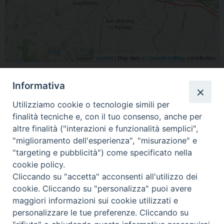
Leaflet
| Map data ©
OpenStreetMap
contributors
Via Madonna delle Grazie, 86039 Termoli, Molise Italia
Informativa
condividi su
Utilizziamo cookie o tecnologie simili per
finalità tecniche e, con il tuo consenso, anche per
F
P
L
X
T
W
T
E
P
altre finalità ("interazioni e funzionalità semplici",
a
i
i
h
h
e
m
r
"miglioramento dell'esperienza", "misurazione" e
c
n
n
r
a
l
a
i
"targeting e pubblicità") come specificato nella
cookie policy.
e
t
k
e
t
e
i
n
Cliccando su "accetta" acconsenti all'utilizzo dei
b
e
e
a
s
g
l
t
cookie. Cliccando su "personalizza" puoi avere
o
r
d
d
A
r
«
Festa del Perdono all’Eremo
Festa di San Basso, patrono
maggiori informazioni sui cookie utilizzati e
diocesano Lavra Stella Maris
della città di Termoli e della
o
e
I
s
p
a
personalizzare le tue preferenze. Cliccando su
di Guglionesi
diocesi
»
k
s
n
p
m