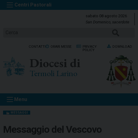
S
k
sabato 08 agosto 2026
i
San Domenico, sacerdote
p
Cerca
t
o
CONTATTI
ORARI MESSE
PRIVACY
DOWNLOAD
c
POLICY
o
Diocesi di
n
t
Termoli Larino
e
n
t
Menu
MESSAGGI
Messaggio del Vescovo