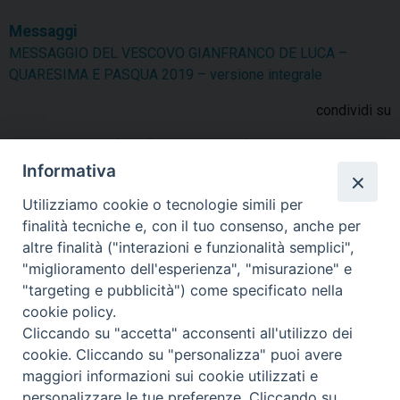
Messaggi
MESSAGGIO DEL VESCOVO GIANFRANCO DE LUCA –
QUARESIMA E PASQUA 2019 – versione integrale
condividi su
F
P
L
X
T
W
T
E
P
Informativa
a
i
i
h
h
e
m
r
c
n
n
r
a
l
a
i
Utilizziamo cookie o tecnologie simili per
e
t
k
e
t
e
i
n
finalità tecniche e, con il tuo consenso, anche per
MESSAGGIO DEL VESCOVO GIANFRANCO DE LUCA -
altre finalità ("interazioni e funzionalità semplici",
b
e
e
a
s
g
l
t
QUARESIMA E PASQUA 2019 - versione integrale
"miglioramento dell'esperienza", "misurazione" e
o
r
d
d
A
r
"targeting e pubblicità") come specificato nella
o
e
I
s
p
a
cookie policy.
k
s
n
p
m
Cliccando su "accetta" acconsenti all'utilizzo dei
t
cookie. Cliccando su "personalizza" puoi avere
«
Intervento Vescovo De Luca
Messaggio del Vescovo De
maggiori informazioni sui cookie utilizzati e
Stati generali turismo e cultura
Luca – Patto condiviso per il
personalizzare le tue preferenze. Cliccando su