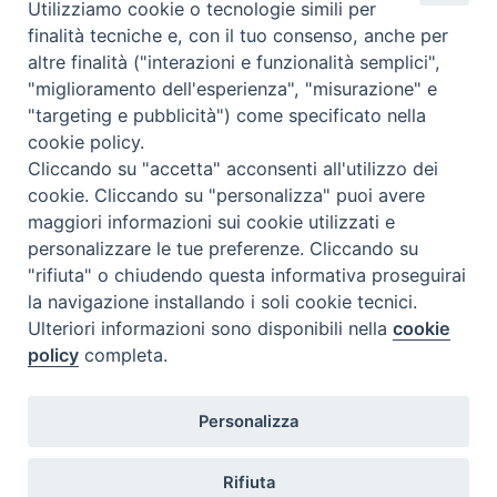
F
P
L
X
T
W
T
E
P
Utilizziamo cookie o tecnologie simili per
a
i
i
h
h
e
m
r
finalità tecniche e, con il tuo consenso, anche per
altre finalità ("interazioni e funzionalità semplici",
c
n
n
r
a
l
a
i
"miglioramento dell'esperienza", "misurazione" e
e
t
k
e
t
e
i
n
Settimo centenario Concattedrale Larino omelia Vescovo
"targeting e pubblicità") come specificato nella
b
e
e
a
s
g
l
t
Gianfranco De Luca 30 luglio 2019
cookie policy.
o
r
d
d
A
r
Cliccando su "accetta" acconsenti all'utilizzo dei
o
e
I
s
p
a
Omelia Vescovo Gianfranco De Luca messa Concattedrale
cookie. Cliccando su "personalizza" puoi avere
Larino 28 luglio 2019
k
s
n
p
m
maggiori informazioni sui cookie utilizzati e
personalizzare le tue preferenze. Cliccando su
t
"rifiuta" o chiudendo questa informativa proseguirai
la navigazione installando i soli cookie tecnici.
Ulteriori informazioni sono disponibili nella
cookie
policy
completa.
Diocesi di Termoli-Larino
Personalizza
Piazza Sant'Antonio, 6
86039 Termoli (CB)
Rifiuta
Curia Vescovile