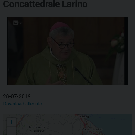
Concattedrale Larino
28-07-2019
Download allegato
Omelia messa diretta Rai Uno Concattedrale Larino
+
−