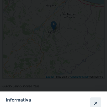
Leaflet
| Map data ©
OpenStreetMap
contributors
86035 Larino Molise Italia
condividi su
Informativa