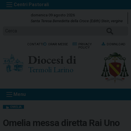
S
k
domenica 09 agosto 2026
i
Santa Teresa Benedetta della Croce (Edith) Stein, vergine
p
Cerca
t
o
CONTATTI
ORARI MESSE
PRIVACY
DOWNLOAD
c
POLICY
o
Diocesi di
n
t
Termoli Larino
e
n
t
Menu
OMELIA
Omelia messa diretta Rai Uno