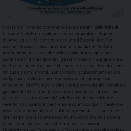
Il prossimo 19 marzo ricorreranno i quaranta anni dalla visita di
Giovanni Paolo II a Termoli, un evento memorabile e di grande
impatto per la città, come pure per tutto il Basso Molise. Pur
essendo trascorsi solo quaranta anni, il mondo nel 1983 era
profondamente diverso da quello attuale; si susseguivano i
cambiamenti, il muro di Berlino già scricchiolava, ci si preparava a
quel “cambiamento d’epoca” che ormai si dispiega davanti a noi e
nel quale siamo immersi. In un contesto in cui assistiamo ad una
vertiginosa accelerazione dei processi, ci sentiamo spesso
impreparati ad affrontare le sfide che la postmodernità complessa,
globalizzata e frammentata ci mette davanti. È nostro desiderio
ricordare la visita di Giovanni Paolo II non tanto per celebrare
l’evento ma soprattutto per prendere spunto da quello che il Papa
disse a Termoli per riflettere sul tempo presente e le sue urgenze
che interpellano la società e soprattutto coloro che nella società
hanno a vario titolo responsabilità educative. Insieme,
l’Amministrazione Comunale e la Diocesi con le sue realtà ecclesiali,