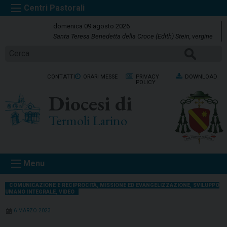
S
k
domenica 09 agosto 2026
i
Santa Teresa Benedetta della Croce (Edith) Stein, vergine
p
Cerca
t
o
CONTATTI
ORARI MESSE
PRIVACY
DOWNLOAD
c
POLICY
o
Diocesi di
n
t
Termoli Larino
e
n
t
Menu
COMUNICAZIONE E RECIPROCITÀ
,
MISSIONE ED EVANGELIZZAZIONE
,
SVILUPPO
UMANO INTEGRALE
,
VIDEO
6 MARZO 2023