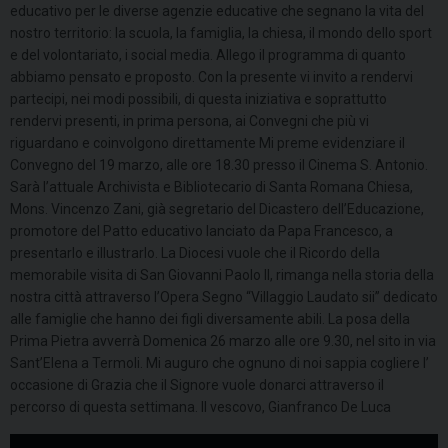
educativo per le diverse agenzie educative che segnano la vita del
nostro territorio: la scuola, la famiglia, la chiesa, il mondo dello sport
e del volontariato, i social media. Allego il programma di quanto
abbiamo pensato e proposto. Con la presente vi invito a rendervi
partecipi, nei modi possibili, di questa iniziativa e soprattutto
rendervi presenti, in prima persona, ai Convegni che più vi
riguardano e coinvolgono direttamente Mi preme evidenziare il
Convegno del 19 marzo, alle ore 18.30 presso il Cinema S. Antonio.
Sarà l’attuale Archivista e Bibliotecario di Santa Romana Chiesa,
Mons. Vincenzo Zani, già segretario del Dicastero dell’Educazione,
promotore del Patto educativo lanciato da Papa Francesco, a
presentarlo e illustrarlo. La Diocesi vuole che il Ricordo della
memorabile visita di San Giovanni Paolo II, rimanga nella storia della
nostra città attraverso l’Opera Segno “Villaggio Laudato sii” dedicato
alle famiglie che hanno dei figli diversamente abili. La posa della
Prima Pietra avverrà Domenica 26 marzo alle ore 9.30, nel sito in via
Sant’Elena a Termoli. Mi auguro che ognuno di noi sappia cogliere l’
occasione di Grazia che il Signore vuole donarci attraverso il
percorso di questa settimana. Il vescovo, Gianfranco De Luca