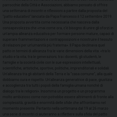
parrocchie della Città e Associazioni, abbiamo pensato di offrire
una settimana di incontri e riflessioni a partire dalla proposta del
“patto educativo” lanciata da Papa Francesco il 12 settembre 2019.
Una proposta avvertita come necessaria che nasceva dalla
consapevolezza che «mai come ora, c’è bisogno di unire gli sforzi in
un’ampia alleanza educativa per formare persone mature, capaci di
superare frammentazioni e contrapposizioni e ricostruire il tessuto
di relazioni per un’umanità più fraterna». Il Papa declinava quel
patto in termini di alleanza fra le varie dimensioni della vita: «tra lo
studio e la vita; tra le generazioni; tra i docenti, gli studenti, le
famiglie e la società civile con le sue espressioni intellettuali,
scientifiche, artistiche, sportive, politiche, imprenditoriali e solidali.
Un’alleanza tra gli abitanti della Terra e la “casa comune”, alla quale
dobbiamo cura e rispetto. Un’alleanza generatrice di pace, giustizia
e accoglienza tra tutti i popoli della famiglia umana nonché di
dialogo tra le religioni». Insomma un progetto e un programma
molto ambizioso come non potrebbe essere altrimenti di fronte alla
complessità, gravità e enormità delle sfide che affrontiamo nel
momento presente. Pertanto nella settimana dal 19 al 26 marzo
una serie di incontri ci aiuteranno a riflettere sulla sfida del patto