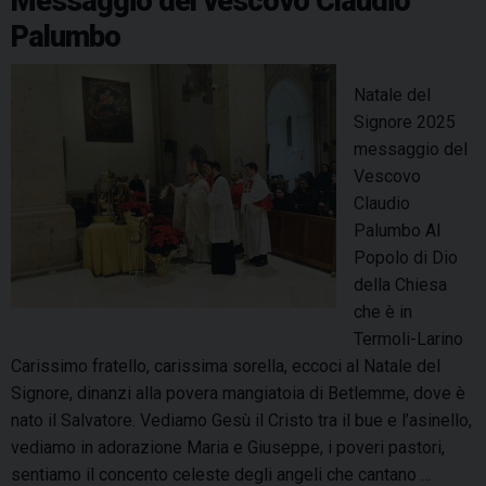
Messaggio del vescovo Claudio
o
t
i
Palumbo
c
o
t
e
p
a
s
Natale del
r
2
i
Signore 2025
e
0
d
messaggio del
s
2
i
Vescovo
i
6
T
Claudio
e
:
e
Palumbo Al
d
a
r
Popolo di Dio
u
m
m
della Chiesa
t
a
o
che è in
a
r
l
Termoli-Larino
d
e
i
Carissimo fratello, carissima sorella, eccoci al Natale del
a
p
-
Signore, dinanzi alla povera mangiatoia di Betlemme, dove è
l
o
L
nato il Salvatore. Vediamo Gesù il Cristo tra il bue e l’asinello,
v
r
a
vediamo in adorazione Maria e Giuseppe, i poveri pastori,
e
t
r
sentiamo il concento celeste degli angeli che cantano …
s