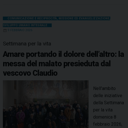
i
c
n
n
r
a
l
a
i
n
o
e
t
k
e
t
e
i
n
z
n
b
e
e
a
s
g
l
t
COMUNICAZIONE E RECIPROCITÀ
,
MISSIONE ED EVANGELIZZAZIONE
,
a
a
SVILUPPO UMANO INTEGRALE
o
r
d
d
A
r
m
l
9 FEBBRAIO 2026
o
e
I
s
p
a
a
e
l
k
s
n
p
m
Settimana per la vita
d
t
t
i
Amare portando il dolore dell’altro: la
e
s
messa del malato presieduta dal
m
e
p
vescovo Claudio
n
o
s
i
i
Nell’ambito
n
b
delle iniziative
B
i
della Settimana
a
l
per la vita
s
i
domenica 8
s
z
febbraio 2026,
o