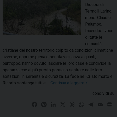
a
Diocesi di
e
g
Termoli-Larino,
i
g
mons. Claudio
n
i
Palumbo,
t
o
facendosi voce
u
l
di tutte le
t
a
comunità
t
G
cristiane del nostro territorio colpito da condizioni climatiche
e
i
avverse, esprime piena e sentita vicinanza a quanti,
l
o
purtroppo, hanno dovuto lasciare le loro case e condivide la
e
r
speranza che al più presto possano rientrare nelle loro
c
n
abitazioni in serenità e sicurezza. La fede nel Cristo morto e
h
a
Risorto sostenga tutti e …
Continua a leggere
E
»
i
t
m
e
a
condividi su
e
s
n
r
e
F
P
L
X
T
W
T
E
P
a
g
a
i
i
h
h
e
m
r
z
e