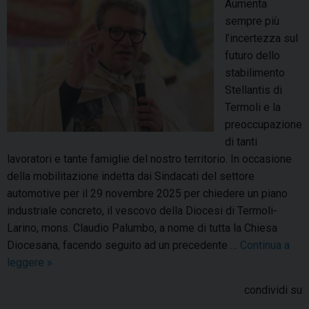
l
Aumenta
e
t
sempre più
!
r
l’incertezza sul
A
o
futuro dello
u
.
stabilimento
g
I
Stellantis di
u
l
Termoli e la
r
p
preoccupazione
i
r
di tanti
s
o
lavoratori e tante famiglie del nostro territorio. In occasione
s
g
della mobilitazione indetta dai Sindacati del settore
i
r
automotive per il 29 novembre 2025 per chiedere un piano
m
a
industriale concreto, il vescovo della Diocesi di Termoli-
i
m
Larino, mons. Claudio Palumbo, a nome di tutta la Chiesa
a
m
Diocesana, facendo seguito ad un precedente …
Continua a
t
a
leggere
M
»
u
o
t
condividi su
b
t