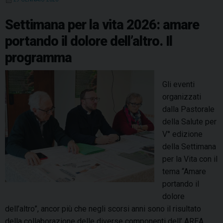
n
o
e
I
s
p
a
o
d
k
s
n
p
m
Settimana per la vita 2026: amare
l
o
t
i
portando il dolore dell’altro. Il
i
d
programma
l
a
d
r
o
Gli eventi
i
l
organizzati
e
o
dalla Pastorale
t
r
della Salute per
à
e
V° edizione
d
d
della Settimana
a
e
per la Vita con il
l
l
tema “Amare
v
l
portando il
e
’
dolore
s
a
dell’altro”, ancor più che negli scorsi anni sono il risultato
c
l
della collaborazione delle diverse componenti dell’ AREA