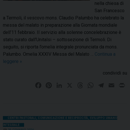
z
nella chiesa di
M
a
San Francesco
o
z
a Termoli, il vescovo mons. Claudio Palumbo ha celebrato la
l
i
messa del malato in preparazione alla Giornata mondiale
i
o
dell’11 febbraio. Il servizio alla solenne concelebrazione è
s
n
stato curato dall’Unitalsi – sottosezione di Termoli. Di
e
e
seguito, si riporta l’omelia integrale pronunciata da mons.
,
Palumbo. Omelia XXXIV Messa del Malato …
Continua a
v
leggere
A
»
i
m
c
condividi su
a
i
r
F
P
L
X
T
W
T
E
P
n
e
a
i
i
h
h
a
e
m
r
p
n
c
n
n
r
a
l
a
i
o
z
e
t
k
e
t
e
i
n
r
a
b
e
e
a
s
g
l
t
CENTRI PASTORALI
,
COMUNICAZIONE E RECIPROCITÀ
,
SVILUPPO UMANO
t
e
INTEGRALE
o
r
d
d
A
r
a
s
29 GENNAIO 2026