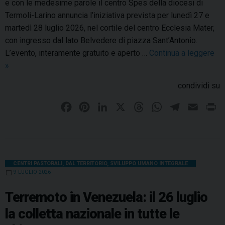
e con le medesime parole il centro Spes della diocesi di
Termoli-Larino annuncia l’iniziativa prevista per lunedì 27 e
martedì 28 luglio 2026, nel cortile del centro Ecclesia Mater,
con ingresso dal lato Belvedere di piazza Sant’Antonio.
L’evento, interamente gratuito e aperto …
Continua a leggere
M
»
a
condividi su
g
n
F
P
L
X
T
W
T
E
P
i
a
i
i
h
h
e
m
r
f
c
n
n
r
a
l
a
i
i
e
t
k
e
t
e
i
n
c
b
e
e
a
s
g
l
t
CENTRI PASTORALI
,
DAL TERRITORIO
,
SVILUPPO UMANO INTEGRALE
a
9 LUGLIO 2026
o
r
d
d
A
r
H
u
o
e
I
s
p
a
Terremoto in Venezuela: il 26 luglio
m
k
s
n
p
m
la colletta nazionale in tutte le
a
t