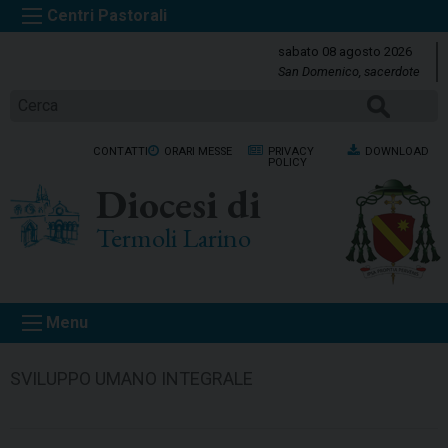
S
k
sabato 08 agosto 2026
i
San Domenico, sacerdote
p
CERCA
t
o
CONTATTI
ORARI MESSE
PRIVACY
DOWNLOAD
c
POLICY
o
Diocesi di
n
t
Termoli Larino
e
n
t
Menu
SVILUPPO UMANO INTEGRALE