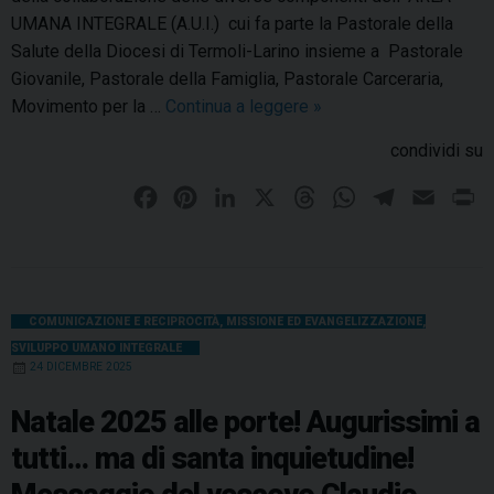
o
t
UMANA INTEGRALE (A.U.I.) cui fa parte la Pastorale della
v
r
Salute della Diocesi di Termoli-Larino insieme a Pastorale
o
o
Giovanile, Pastorale della Famiglia, Pastorale Carceraria,
C
:
Movimento per la …
Continua a leggere
S
»
l
l
e
a
condividi su
a
t
u
m
t
d
F
P
L
X
T
W
T
E
P
e
i
i
a
i
i
h
h
e
m
r
s
m
o
c
n
n
r
a
l
a
i
s
a
e
e
t
k
e
t
e
i
n
a
n
d
d
b
e
e
a
s
g
l
t
COMUNICAZIONE E RECIPROCITÀ
,
MISSIONE ED EVANGELIZZAZIONE
,
a
a
e
SVILUPPO UMANO INTEGRALE
o
r
d
d
A
r
p
l
24 DICEMBRE 2025
l
o
e
I
e
s
p
a
l
m
r
k
s
n
p
m
a
Natale 2025 alle porte! Augurissimi a
a
l
d
t
tutti… ma di santa inquietudine!
l
a
i
a
v