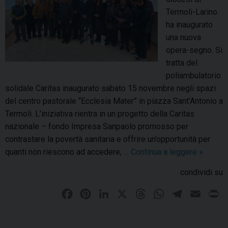
l
u
Termoli-Larino
l
d
ha inaugurato
a
i
una nuova
n
n
opera-segno. Si
t
e
tratta del
i
!
poliambulatorio
s
M
solidale Caritas inaugurato sabato 15 novembre negli spazi
d
e
del centro pastorale “Ecclesia Mater” in piazza Sant’Antonio a
i
s
Termoli. L’iniziativa rientra in un progetto della Caritas
T
s
nazionale – fondo Impresa Sanpaolo promosso per
e
a
contrastare la povertà sanitaria e offrire un’opportunità per
r
g
quanti non riescono ad accedere, …
Continua a leggere
I
»
m
g
n
o
condividi su
i
a
l
o
u
F
P
L
X
T
W
T
E
P
i
d
g
a
i
i
h
h
e
m
r
,
e
u
p
c
n
n
r
a
l
a
i
l