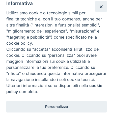
Larino un
a
Informativa
d
m
appuntamento fisso di incontro con gli studenti delle scuole
m
a
b
secondarie di secondo grado del territorio diocesano e con
Utilizziamo cookie o tecnologie simili per
b
r
o
finalità tecniche e, con il tuo consenso, anche per
quanti sono impegnati in un lavoro di cura e presa in carico
u
i
altre finalità ("interazioni e funzionalità semplici",
delle fragilità sociali e relazionali. Obiettivo della Settimana è
l
e
"miglioramento dell'esperienza", "misurazione" e
quello di sensibilizzare i giovani e la …
Continua a leggere
S
»
a
t
"targeting e pubblicità") come specificato nella
e
t
à
condividi su
cookie policy.
t
o
d
Cliccando su "accetta" acconsenti all'utilizzo dei
t
r
F
P
L
X
T
W
T
E
P
a
cookie. Cliccando su "personalizza" puoi avere
i
i
a
i
i
h
h
e
m
r
l
maggiori informazioni sui cookie utilizzati e
m
o
l
c
n
n
r
a
l
a
i
personalizzare le tue preferenze. Cliccando su
a
C
a
"rifiuta" o chiudendo questa informativa proseguirai
e
t
k
e
t
e
i
n
n
a
d
la navigazione installando i soli cookie tecnici.
b
e
e
a
s
g
l
t
1
Pagina successiva »
a
r
i
Ulteriori informazioni sono disponibili nella
cookie
o
r
d
d
A
r
d
i
policy
completa.
o
o
e
I
s
p
a
e
t
c
l
a
k
s
n
p
m
Diocesi di Termoli-Larino
e
Personalizza
Piazza Sant'Antonio, 6
p
s
t
s
86039 Termoli (CB)