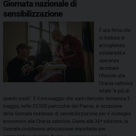
Giornata nazionale di
s
n
d
sensibilizzazione
e
i
z
T
u
È una firma che
e
e
si traduce in
r
l
accoglienza,
m
a
solidarietà e
o
:
speranza:
l
i
destinare
i
l
l’8xmille alla
2
Chiesa cattolica
6
infatti “è più di
l
quanto credi”. È il messaggio che sarà rilanciato domenica 3
u
maggio, nelle 25.500 parrocchie del Paese, in occasione
g
della Giornata nazionale di sensibilizzazione per il sostegno
l
economico alla Chiesa cattolica. Giunta alla 36ª edizione, la
i
Giornata costituisce un’occasione importante per
o