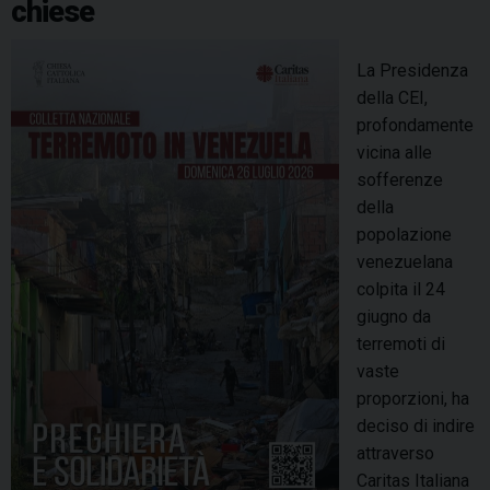
chiese
n
i
t
La Presidenza
a
della CEI,
s
profondamente
:
vicina alle
i
sofferenze
l
della
2
popolazione
7
venezuelana
e
colpita il 24
2
giugno da
8
terremoti di
l
vaste
u
proporzioni, ha
g
deciso di indire
l
attraverso
i
Caritas Italiana