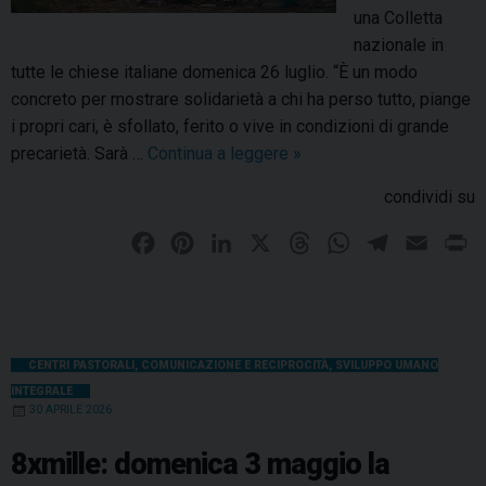
o
una Colletta
e
nazionale in
v
tutte le chiese italiane domenica 26 luglio. “È un modo
e
concreto per mostrare solidarietà a chi ha perso tutto, piange
n
i propri cari, è sfollato, ferito o vive in condizioni di grande
t
precarietà. Sarà …
Continua a leggere
T
»
o
e
condividi su
a
r
l
r
F
P
L
X
T
W
T
E
P
C
e
a
i
i
h
h
e
m
r
e
m
c
n
n
r
a
l
a
i
n
o
e
t
k
e
t
e
i
n
t
t
r
b
e
e
a
s
g
l
t
CENTRI PASTORALI
,
COMUNICAZIONE E RECIPROCITÀ
,
SVILUPPO UMANO
o
o
INTEGRALE
o
r
d
d
A
r
i
30 APRILE 2026
S
o
e
I
n
s
p
a
p
V
k
s
n
p
m
8xmille: domenica 3 maggio la
e
e
t