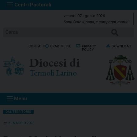
S
k
venerdì 07 agosto 2026
i
Santi Sisto II, papa, e compagni, martiri
p
Cerca
t
o
CONTATTI
ORARI MESSE
PRIVACY
DOWNLOAD
c
POLICY
o
Diocesi di
n
t
Termoli Larino
e
n
t
Menu
DAL TERRITORIO
21 MAGGIO 2026